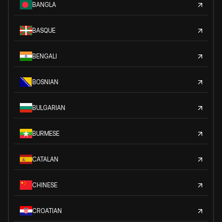
BANGLA
BASQUE
BENGALI
BOSNIAN
BULGARIAN
BURMESE
CATALAN
CHINESE
CROATIAN