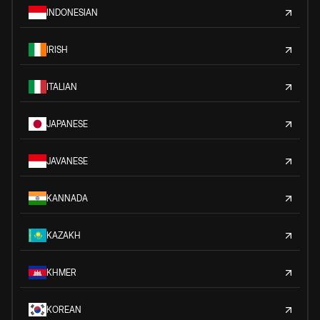
INDONESIAN
IRISH
ITALIAN
JAPANESE
JAVANESE
KANNADA
KAZAKH
KHMER
KOREAN