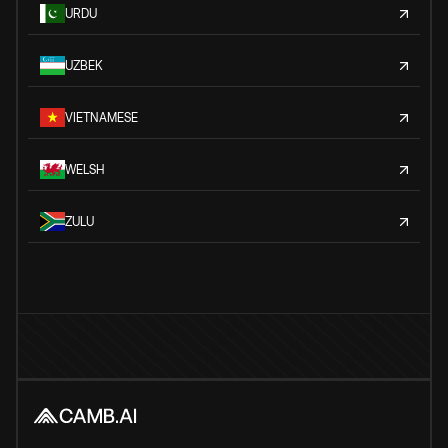
URDU
UZBEK
VIETNAMESE
WELSH
ZULU