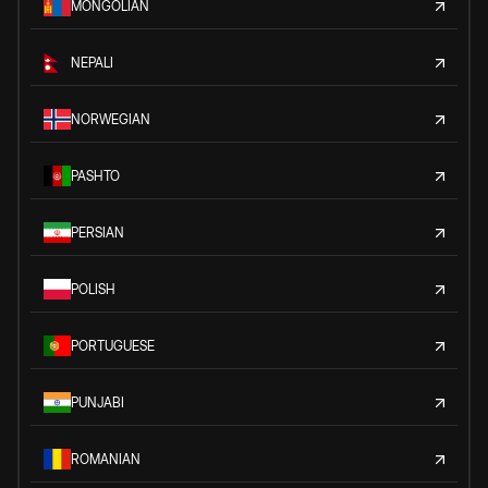
MONGOLIAN
NEPALI
NORWEGIAN
PASHTO
PERSIAN
POLISH
PORTUGUESE
PUNJABI
ROMANIAN