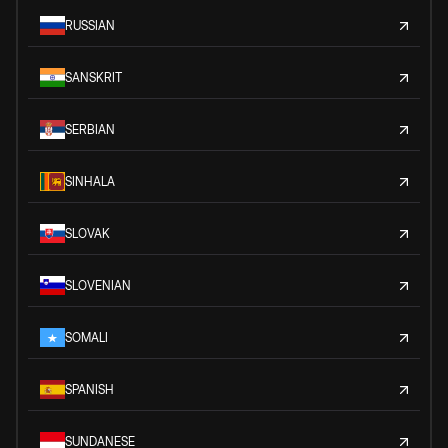
RUSSIAN
SANSKRIT
SERBIAN
SINHALA
SLOVAK
SLOVENIAN
SOMALI
SPANISH
SUNDANESE