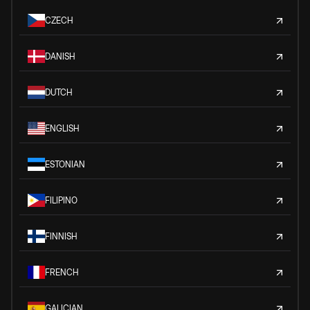
CZECH
DANISH
DUTCH
ENGLISH
ESTONIAN
FILIPINO
FINNISH
FRENCH
GALICIAN