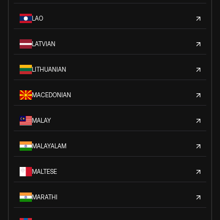
LAO
LATVIAN
LITHUANIAN
MACEDONIAN
MALAY
MALAYALAM
MALTESE
MARATHI