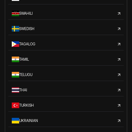
SWAHILI
SWEDISH
TAGALOG
TAMIL
TELUGU
THAI
TURKISH
UKRAINIAN