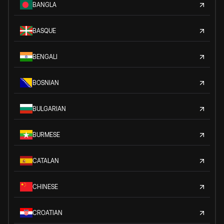
BANGLA
BASQUE
BENGALI
BOSNIAN
BULGARIAN
BURMESE
CATALAN
CHINESE
CROATIAN