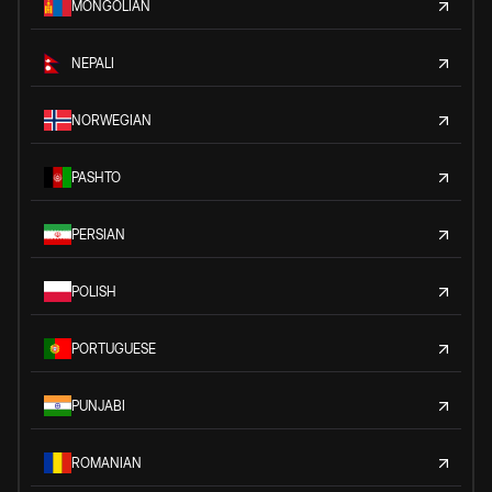
MONGOLIAN
NEPALI
NORWEGIAN
PASHTO
PERSIAN
POLISH
PORTUGUESE
PUNJABI
ROMANIAN