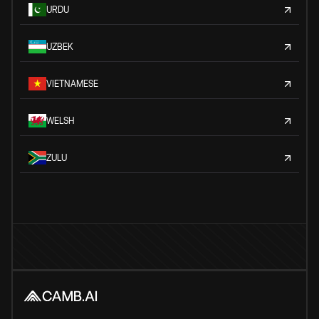
URDU
UZBEK
VIETNAMESE
WELSH
ZULU