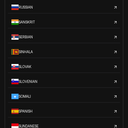
RUSSIAN
SANSKRIT
SERBIAN
SINHALA
SLOVAK
SLOVENIAN
SOMALI
SPANISH
SUNDANESE