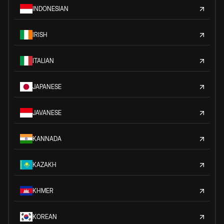
INDONESIAN
IRISH
ITALIAN
JAPANESE
JAVANESE
KANNADA
KAZAKH
KHMER
KOREAN