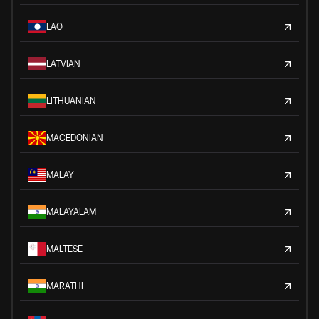
LAO
LATVIAN
LITHUANIAN
MACEDONIAN
MALAY
MALAYALAM
MALTESE
MARATHI