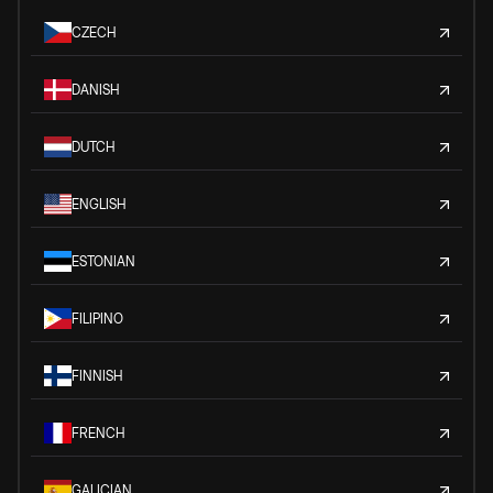
CZECH
DANISH
DUTCH
ENGLISH
ESTONIAN
FILIPINO
FINNISH
FRENCH
GALICIAN