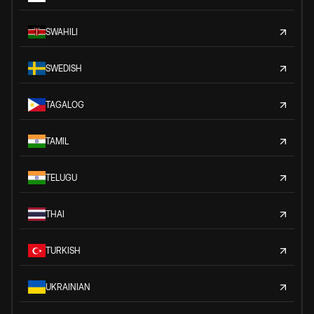
SWAHILI
SWEDISH
TAGALOG
TAMIL
TELUGU
THAI
TURKISH
UKRAINIAN