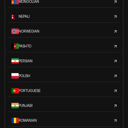
MONGOLIAN
NEPALI
NORWEGIAN
PASHTO
PERSIAN
POLISH
PORTUGUESE
PUNJABI
ROMANIAN