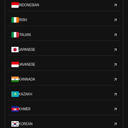
INDONESIAN
IRISH
ITALIAN
JAPANESE
JAVANESE
KANNADA
KAZAKH
KHMER
KOREAN