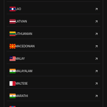
LAO
LATVIAN
LITHUANIAN
MACEDONIAN
MALAY
MALAYALAM
MALTESE
MARATHI