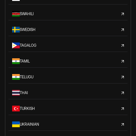
SWAHILI
SWEDISH
TAGALOG
TAMIL
TELUGU
THAI
TURKISH
UKRAINIAN