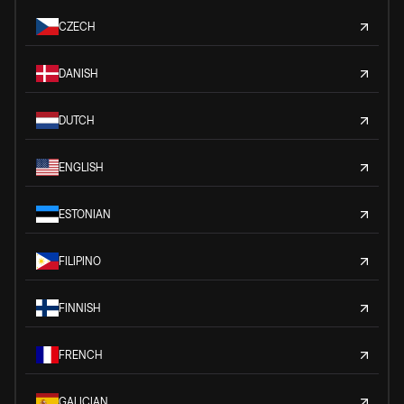
CZECH
DANISH
DUTCH
ENGLISH
ESTONIAN
FILIPINO
FINNISH
FRENCH
GALICIAN