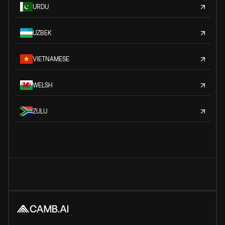
URDU
UZBEK
VIETNAMESE
WELSH
ZULU