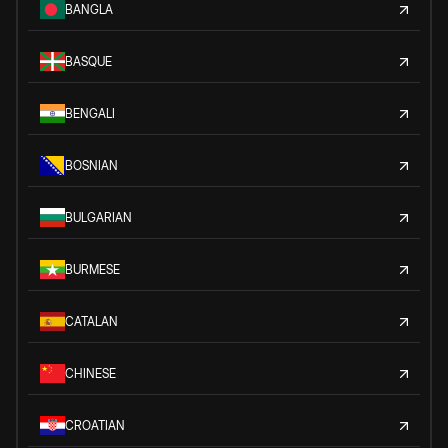
BANGLA
BASQUE
BENGALI
BOSNIAN
BULGARIAN
BURMESE
CATALAN
CHINESE
CROATIAN