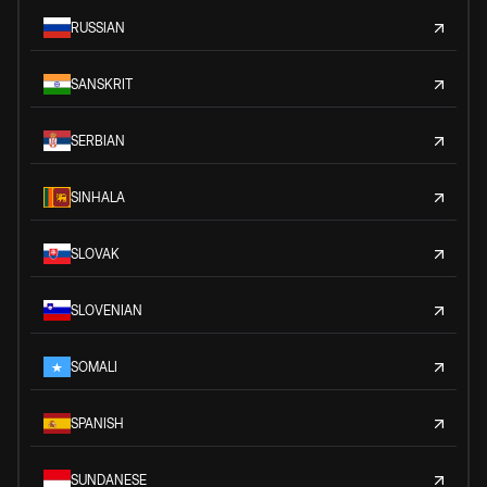
RUSSIAN
SANSKRIT
SERBIAN
SINHALA
SLOVAK
SLOVENIAN
SOMALI
SPANISH
SUNDANESE