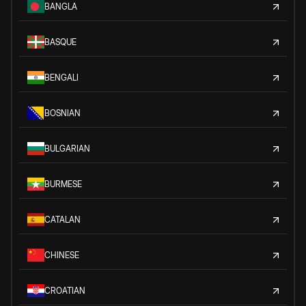
BANGLA
BASQUE
BENGALI
BOSNIAN
BULGARIAN
BURMESE
CATALAN
CHINESE
CROATIAN