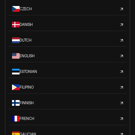
CZECH
DANISH
DUTCH
ENGLISH
ESTONIAN
FILIPINO
FINNISH
FRENCH
GALICIAN