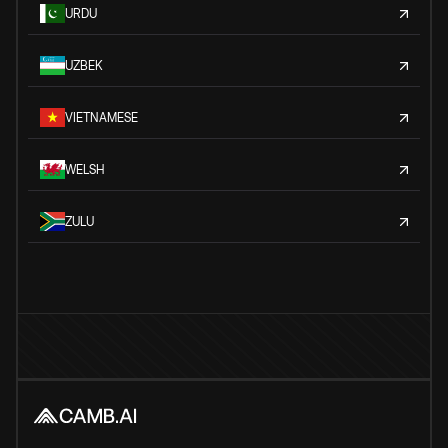
URDU
UZBEK
VIETNAMESE
WELSH
ZULU