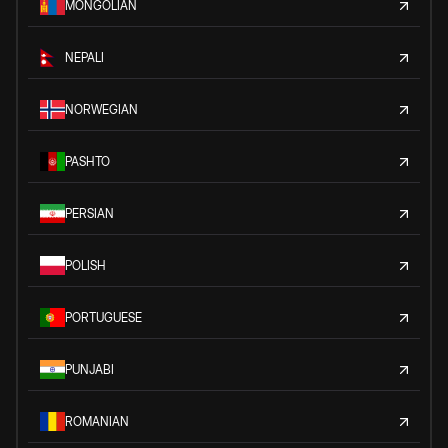
MONGOLIAN
NEPALI
NORWEGIAN
PASHTO
PERSIAN
POLISH
PORTUGUESE
PUNJABI
ROMANIAN