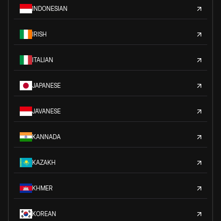
INDONESIAN
IRISH
ITALIAN
JAPANESE
JAVANESE
KANNADA
KAZAKH
KHMER
KOREAN