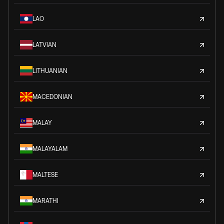
LAO
LATVIAN
LITHUANIAN
MACEDONIAN
MALAY
MALAYALAM
MALTESE
MARATHI