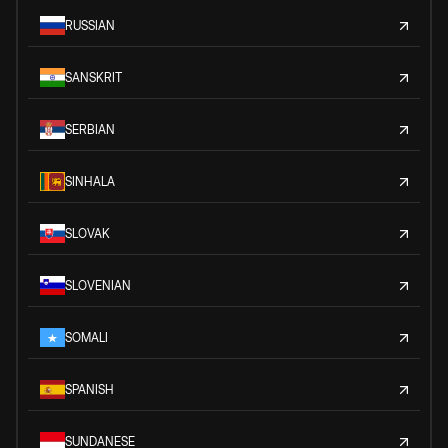
RUSSIAN
SANSKRIT
SERBIAN
SINHALA
SLOVAK
SLOVENIAN
SOMALI
SPANISH
SUNDANESE