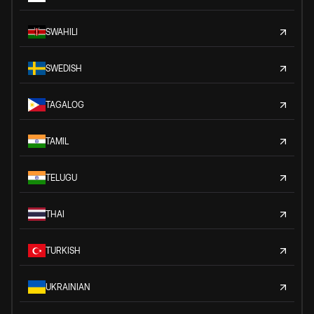
SWAHILI
SWEDISH
TAGALOG
TAMIL
TELUGU
THAI
TURKISH
UKRAINIAN