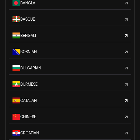
BANGLA
BASQUE
BENGALI
BOSNIAN
BULGARIAN
BURMESE
CATALAN
CHINESE
CROATIAN