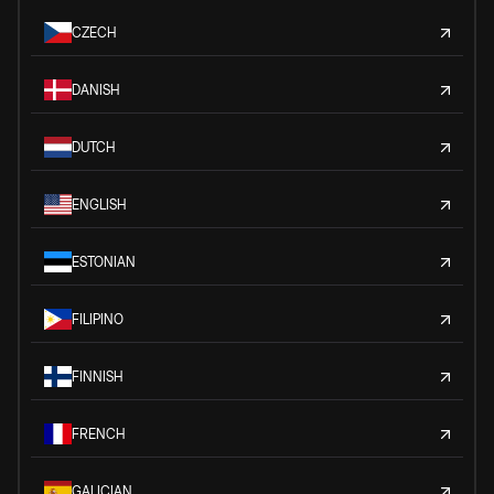
CZECH
DANISH
DUTCH
ENGLISH
ESTONIAN
FILIPINO
FINNISH
FRENCH
GALICIAN