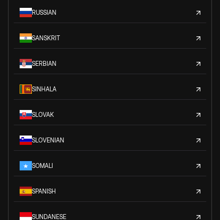
RUSSIAN
SANSKRIT
SERBIAN
SINHALA
SLOVAK
SLOVENIAN
SOMALI
SPANISH
SUNDANESE