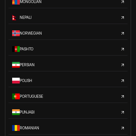
MONGOLIAN
NEPALI
NORWEGIAN
PASHTO
PERSIAN
POLISH
PORTUGUESE
PUNJABI
ROMANIAN