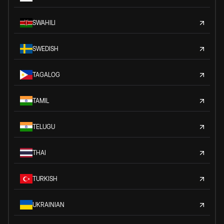
SWAHILI
SWEDISH
TAGALOG
TAMIL
TELUGU
THAI
TURKISH
UKRAINIAN