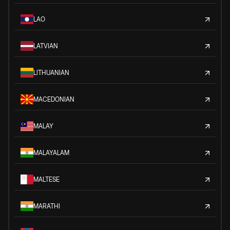
LAO
LATVIAN
LITHUANIAN
MACEDONIAN
MALAY
MALAYALAM
MALTESE
MARATHI