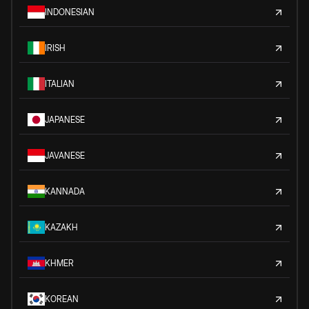
INDONESIAN
IRISH
ITALIAN
JAPANESE
JAVANESE
KANNADA
KAZAKH
KHMER
KOREAN