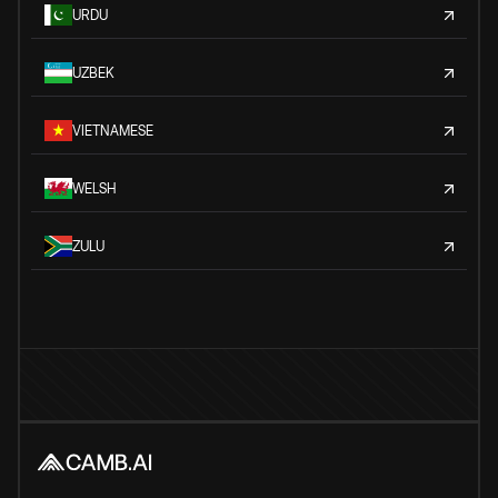
URDU
UZBEK
VIETNAMESE
WELSH
ZULU