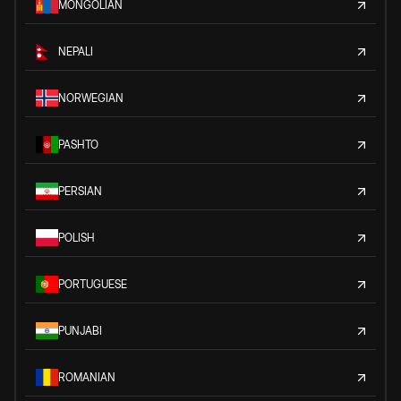
MONGOLIAN
NEPALI
NORWEGIAN
PASHTO
PERSIAN
POLISH
PORTUGUESE
PUNJABI
ROMANIAN