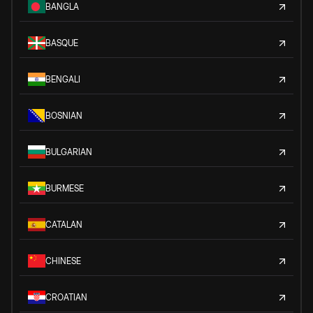
BANGLA
BASQUE
BENGALI
BOSNIAN
BULGARIAN
BURMESE
CATALAN
CHINESE
CROATIAN