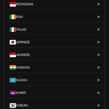
INDONESIAN
IRISH
ITALIAN
JAPANESE
JAVANESE
KANNADA
KAZAKH
KHMER
KOREAN