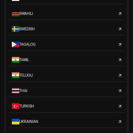
SWAHILI
SWEDISH
TAGALOG
TAMIL
TELUGU
THAI
TURKISH
UKRAINIAN