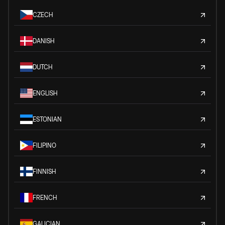
CZECH
DANISH
DUTCH
ENGLISH
ESTONIAN
FILIPINO
FINNISH
FRENCH
GALICIAN