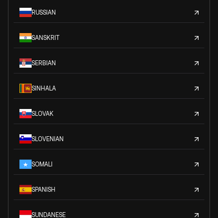
RUSSIAN
SANSKRIT
SERBIAN
SINHALA
SLOVAK
SLOVENIAN
SOMALI
SPANISH
SUNDANESE