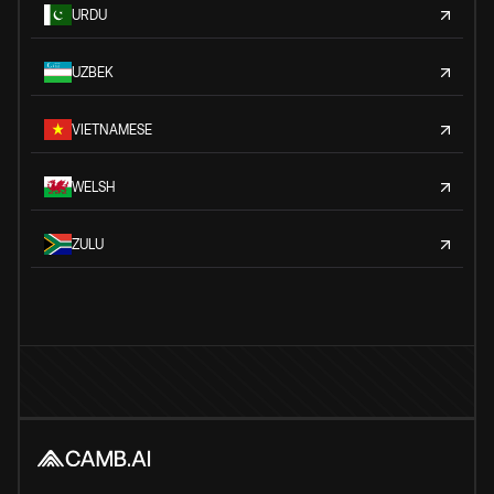
URDU
UZBEK
VIETNAMESE
WELSH
ZULU