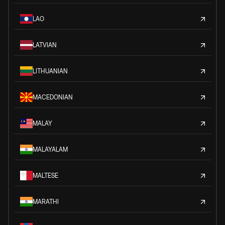
LAO
LATVIAN
LITHUANIAN
MACEDONIAN
MALAY
MALAYALAM
MALTESE
MARATHI