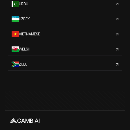
URDU
UZBEK
VIETNAMESE
WELSH
ZULU