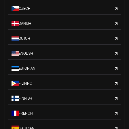
CZECH
DANISH
DUTCH
ENGLISH
ESTONIAN
FILIPINO
FINNISH
FRENCH
GALICIAN