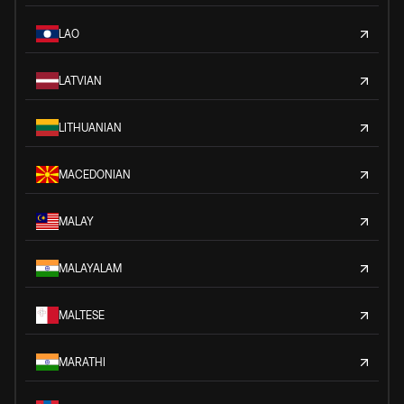
LAO
LATVIAN
LITHUANIAN
MACEDONIAN
MALAY
MALAYALAM
MALTESE
MARATHI