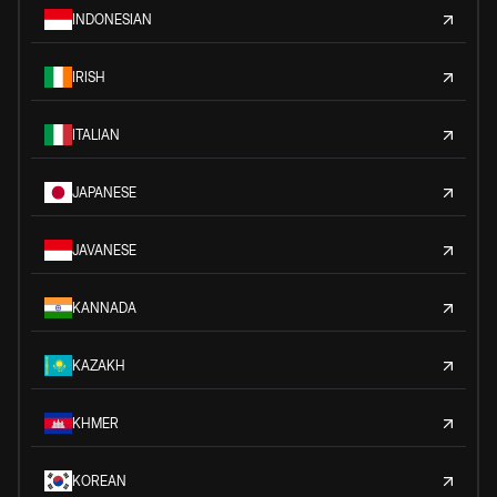
INDONESIAN
IRISH
ITALIAN
JAPANESE
JAVANESE
KANNADA
KAZAKH
KHMER
KOREAN