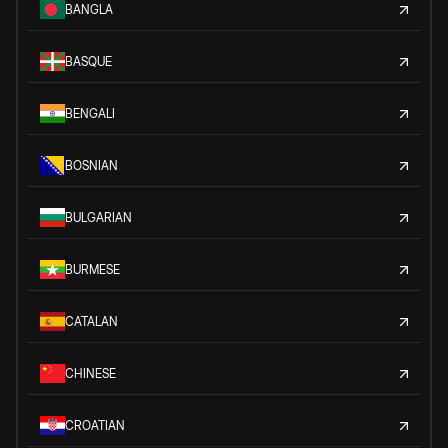
BANGLA
BASQUE
BENGALI
BOSNIAN
BULGARIAN
BURMESE
CATALAN
CHINESE
CROATIAN