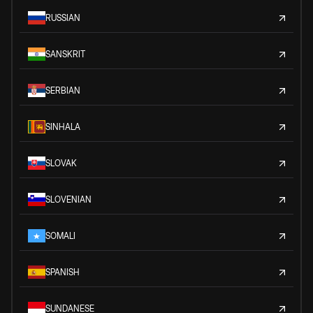
RUSSIAN
SANSKRIT
SERBIAN
SINHALA
SLOVAK
SLOVENIAN
SOMALI
SPANISH
SUNDANESE