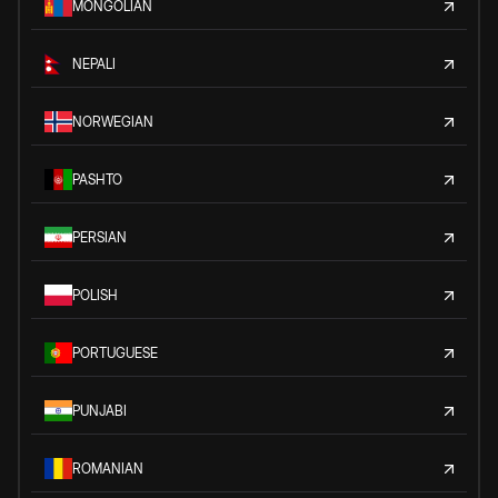
MONGOLIAN
NEPALI
NORWEGIAN
PASHTO
PERSIAN
POLISH
PORTUGUESE
PUNJABI
ROMANIAN