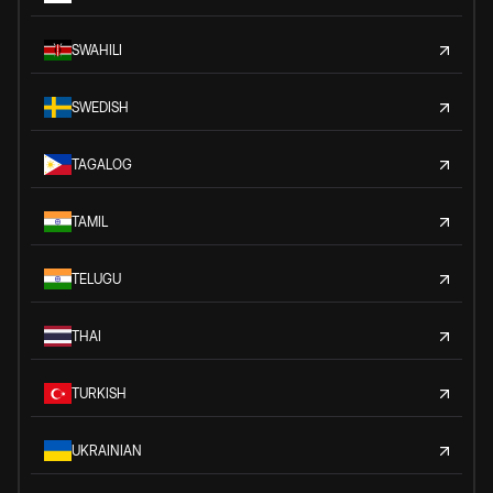
SWAHILI
SWEDISH
TAGALOG
TAMIL
TELUGU
THAI
TURKISH
UKRAINIAN