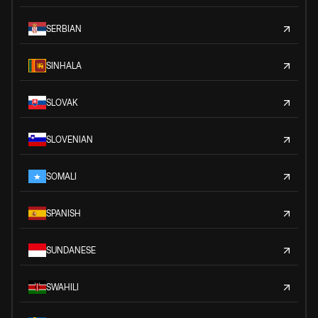
SERBIAN
SINHALA
SLOVAK
SLOVENIAN
SOMALI
SPANISH
SUNDANESE
SWAHILI