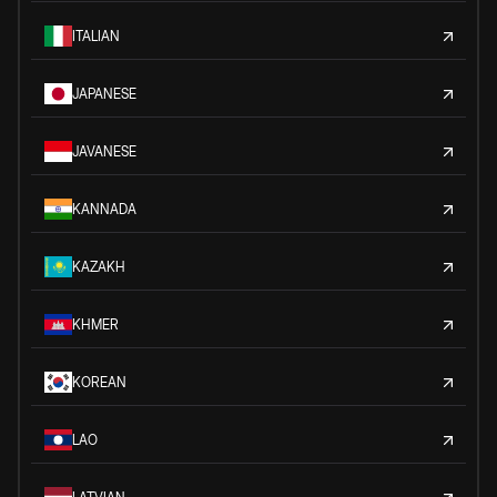
ITALIAN
JAPANESE
JAVANESE
KANNADA
KAZAKH
KHMER
KOREAN
LAO