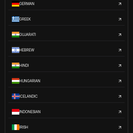
GERMAN
GREEK
GUJARATI
HEBREW
HINDI
HUNGARIAN
ICELANDIC
INDONESIAN
IRISH