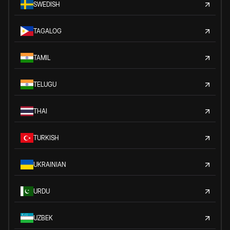
SWEDISH
TAGALOG
TAMIL
TELUGU
THAI
TURKISH
UKRAINIAN
URDU
UZBEK