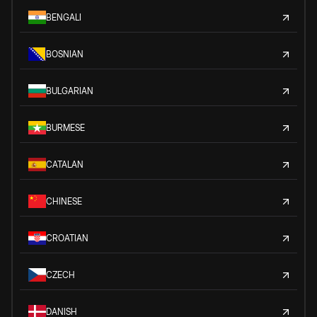
BENGALI
BOSNIAN
BULGARIAN
BURMESE
CATALAN
CHINESE
CROATIAN
CZECH
DANISH