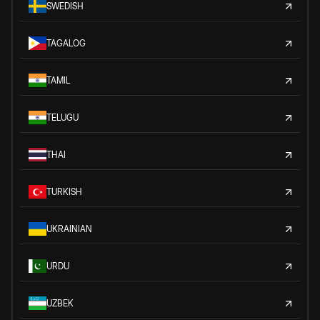
SWEDISH
TAGALOG
TAMIL
TELUGU
THAI
TURKISH
UKRAINIAN
URDU
UZBEK