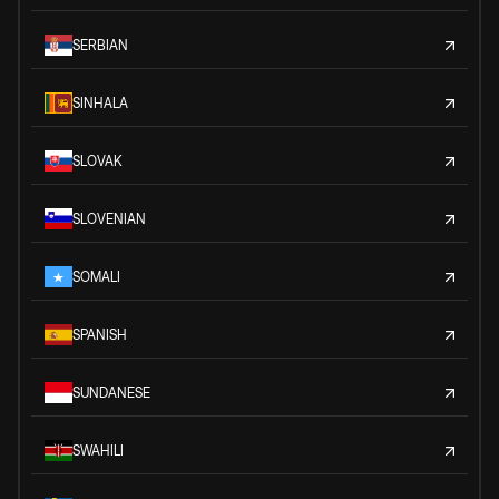
SERBIAN
SINHALA
SLOVAK
SLOVENIAN
SOMALI
SPANISH
SUNDANESE
SWAHILI