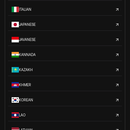
ITALIAN
JAPANESE
JAVANESE
KANNADA
KAZAKH
KHMER
KOREAN
LAO