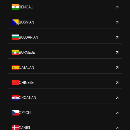
BENGALI
BOSNIAN
BULGARIAN
BURMESE
CATALAN
CHINESE
CROATIAN
CZECH
DANISH