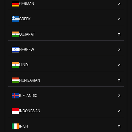
GERMAN
GREEK
GUJARATI
HEBREW
HINDI
HUNGARIAN
ICELANDIC
INDONESIAN
IRISH