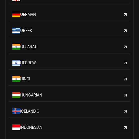
GERMAN
GREEK
GUJARATI
HEBREW
HINDI
HUNGARIAN
ICELANDIC
INDONESIAN