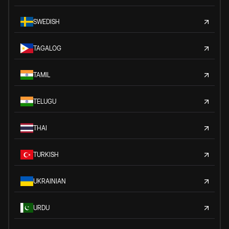
SWEDISH
TAGALOG
TAMIL
TELUGU
THAI
TURKISH
UKRAINIAN
URDU