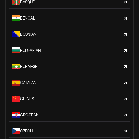
BASQUE
BENGALI
BOSNIAN
BULGARIAN
BURMESE
CATALAN
CHINESE
CROATIAN
CZECH