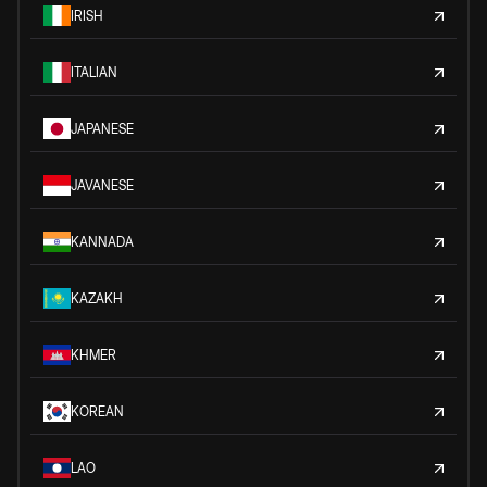
IRISH
ITALIAN
JAPANESE
JAVANESE
KANNADA
KAZAKH
KHMER
KOREAN
LAO