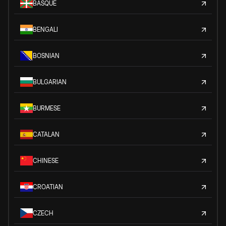
BASQUE
BENGALI
BOSNIAN
BULGARIAN
BURMESE
CATALAN
CHINESE
CROATIAN
CZECH