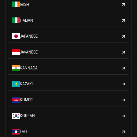
IRISH
ITALIAN
JAPANESE
JAVANESE
KANNADA
KAZAKH
KHMER
KOREAN
LAO