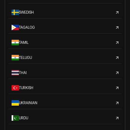
SWEDISH
TAGALOG
TAMIL
TELUGU
THAI
TURKISH
UKRAINIAN
URDU