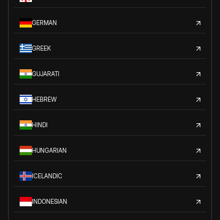
GERMAN
GREEK
GUJARATI
HEBREW
HINDI
HUNGARIAN
ICELANDIC
INDONESIAN