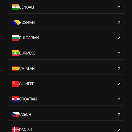
BENGALI
BOSNIAN
BULGARIAN
BURMESE
CATALAN
CHINESE
CROATIAN
CZECH
DANISH