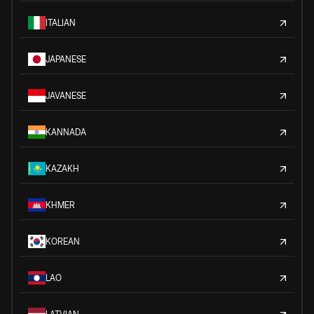
ITALIAN
JAPANESE
JAVANESE
KANNADA
KAZAKH
KHMER
KOREAN
LAO