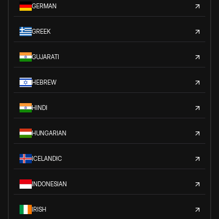
GERMAN
GREEK
GUJARATI
HEBREW
HINDI
HUNGARIAN
ICELANDIC
INDONESIAN
IRISH