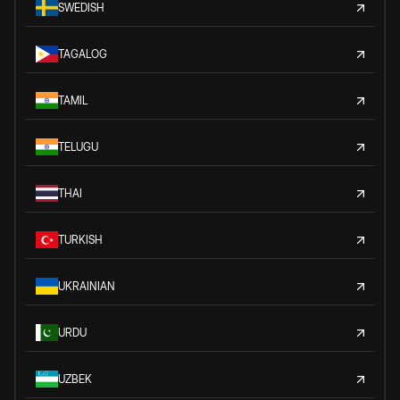
SWEDISH
TAGALOG
TAMIL
TELUGU
THAI
TURKISH
UKRAINIAN
URDU
UZBEK