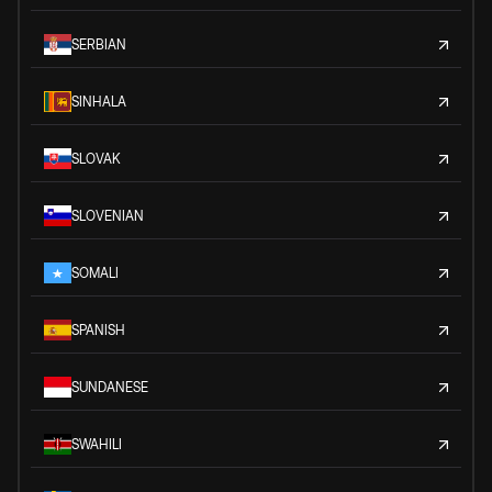
SERBIAN
SINHALA
SLOVAK
SLOVENIAN
SOMALI
SPANISH
SUNDANESE
SWAHILI