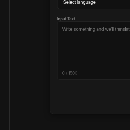
Input Text
0
/ 1500