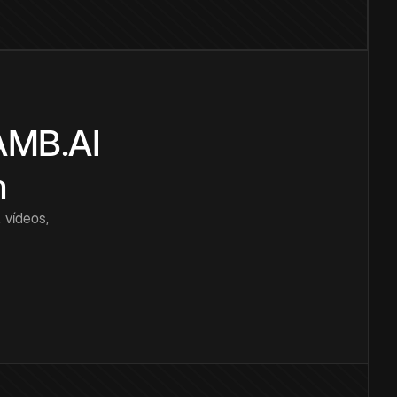
CAMB.AI
n
 vídeos,