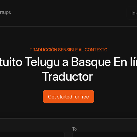
artups
In
TRADUCCIÓN SENSIBLE AL CONTEXTO
tuito
Telugu
a
Basque
En l
Traductor
Get started for free
To