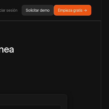
iciar sesión
Solicitar demo
Empieza gratis →
ínea