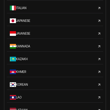
ITALIAN
JAPANESE
JAVANESE
KANNADA
KAZAKH
KHMER
KOREAN
LAO