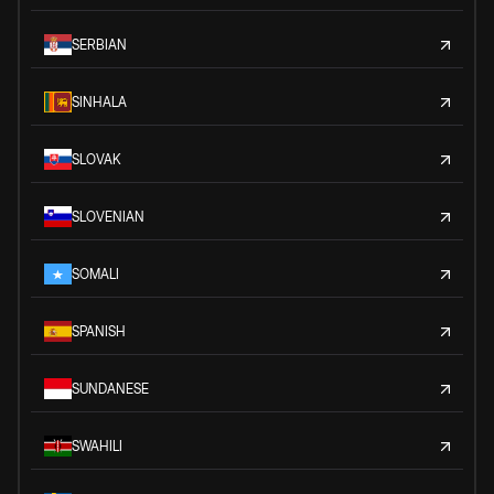
SERBIAN
SINHALA
SLOVAK
SLOVENIAN
SOMALI
SPANISH
SUNDANESE
SWAHILI