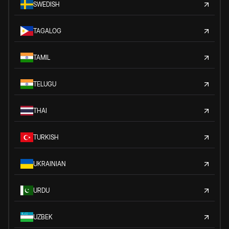
SWEDISH
TAGALOG
TAMIL
TELUGU
THAI
TURKISH
UKRAINIAN
URDU
UZBEK