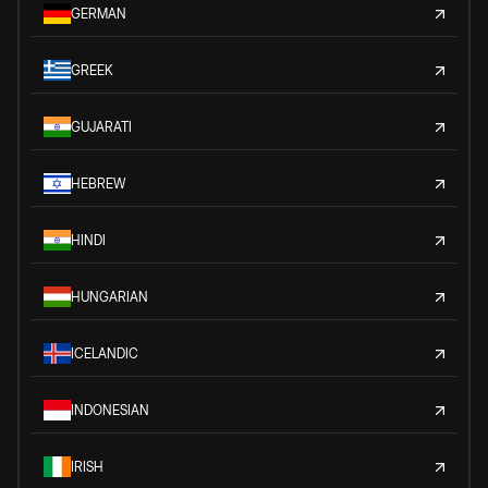
GERMAN
GREEK
GUJARATI
HEBREW
HINDI
HUNGARIAN
ICELANDIC
INDONESIAN
IRISH