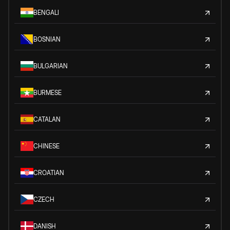
BENGALI
BOSNIAN
BULGARIAN
BURMESE
CATALAN
CHINESE
CROATIAN
CZECH
DANISH