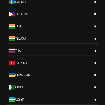
SWEDISH
TAGALOG
TAMIL
TELUGU
THAI
TURKISH
UKRAINIAN
URDU
UZBEK