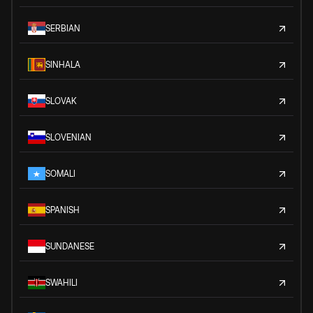
SERBIAN
SINHALA
SLOVAK
SLOVENIAN
SOMALI
SPANISH
SUNDANESE
SWAHILI