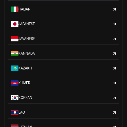
ITALIAN
JAPANESE
JAVANESE
KANNADA
KAZAKH
KHMER
KOREAN
LAO