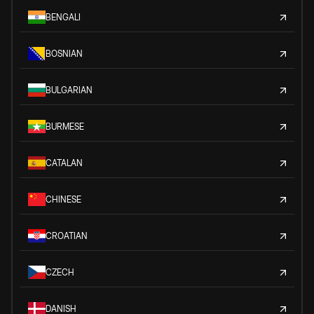
BENGALI
BOSNIAN
BULGARIAN
BURMESE
CATALAN
CHINESE
CROATIAN
CZECH
DANISH