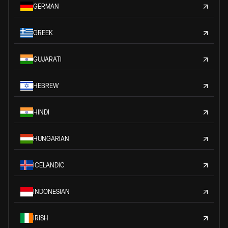
GERMAN
GREEK
GUJARATI
HEBREW
HINDI
HUNGARIAN
ICELANDIC
INDONESIAN
IRISH