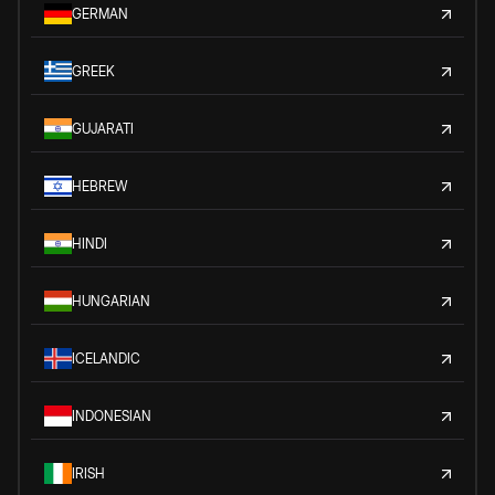
GERMAN
GREEK
GUJARATI
HEBREW
HINDI
HUNGARIAN
ICELANDIC
INDONESIAN
IRISH