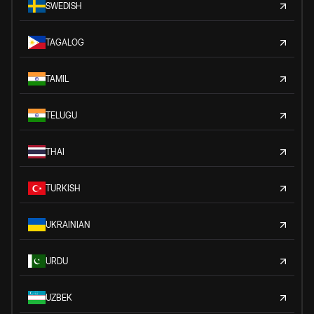
SWEDISH
TAGALOG
TAMIL
TELUGU
THAI
TURKISH
UKRAINIAN
URDU
UZBEK