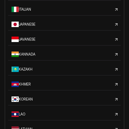
ITALIAN
JAPANESE
JAVANESE
KANNADA
KAZAKH
KHMER
KOREAN
LAO