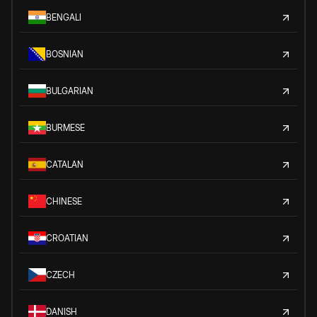
BENGALI
BOSNIAN
BULGARIAN
BURMESE
CATALAN
CHINESE
CROATIAN
CZECH
DANISH