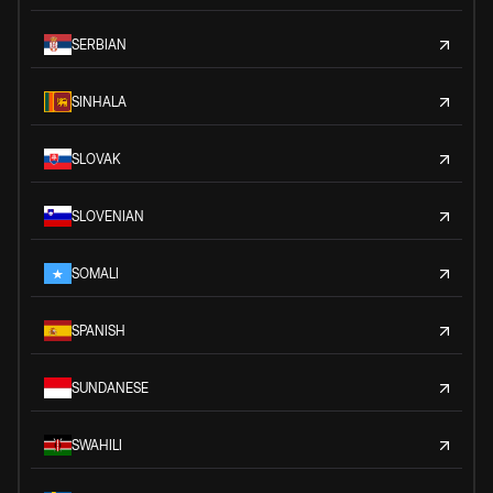
SERBIAN
SINHALA
SLOVAK
SLOVENIAN
SOMALI
SPANISH
SUNDANESE
SWAHILI