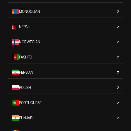
MONGOLIAN
NEPALI
NORWEGIAN
PASHTO
PERSIAN
POLISH
PORTUGUESE
PUNJABI