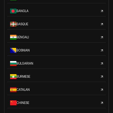
BANGLA
BASQUE
BENGALI
BOSNIAN
BULGARIAN
BURMESE
CATALAN
CHINESE