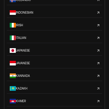
INDONESIAN
IRISH
ITALIAN
JAPANESE
JAVANESE
KANNADA
KAZAKH
KHMER