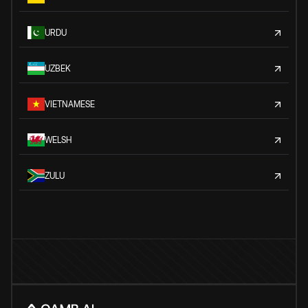
URDU
UZBEK
VIETNAMESE
WELSH
ZULU