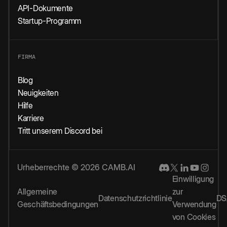
API-Dokumente
Startup-Programm
FIRMA
Blog
Neuigkeiten
Hilfe
Karriere
Tritt unserem Discord bei
Urheberrechte © 2026 CAMB.AI
Einwilligung
Allgemeine
zur
Datenschutzrichtlinie
DS
Geschäftsbedingungen
Verwendung
von Cookies