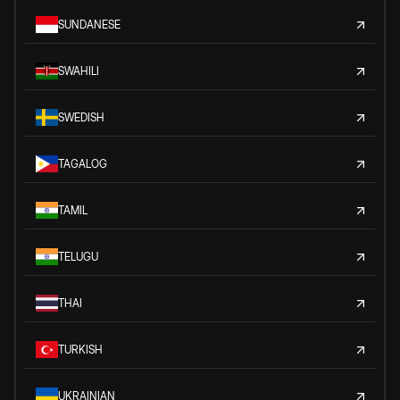
SUNDANESE
SWAHILI
SWEDISH
TAGALOG
TAMIL
TELUGU
THAI
TURKISH
UKRAINIAN