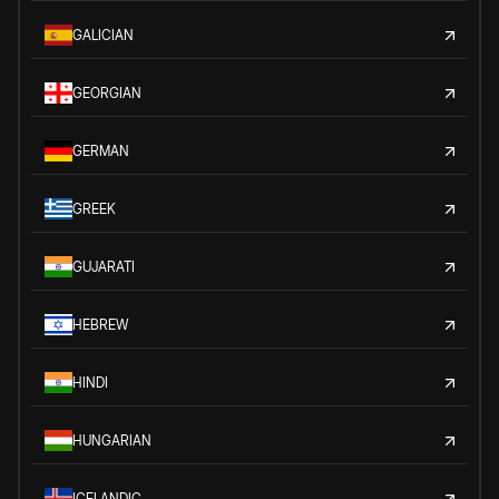
GALICIAN
GEORGIAN
GERMAN
GREEK
GUJARATI
HEBREW
HINDI
HUNGARIAN
ICELANDIC