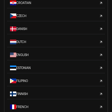
CROATIAN
CZECH
DANISH
DUTCH
ENGLISH
ESTONIAN
FILIPINO
FINNISH
FRENCH