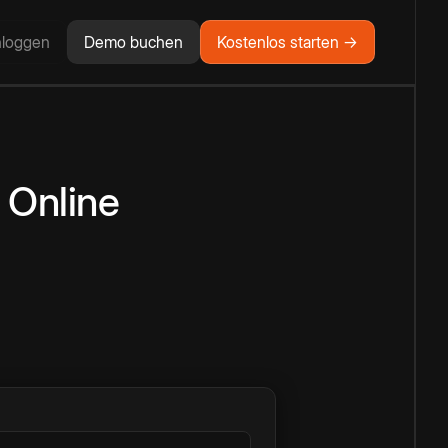
nloggen
Demo buchen
Kostenlos starten →
Online