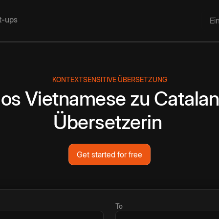
rt-ups
Ei
KONTEXTSENSITIVE ÜBERSETZUNG
los
Vietnamese
zu
Catalan
Übersetzerin
Get started for free
To