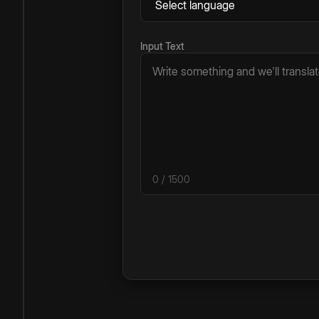
Input Text
0
/ 1500