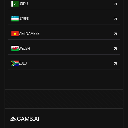
URDU
UZBEK
VIETNAMESE
WELSH
ZULU