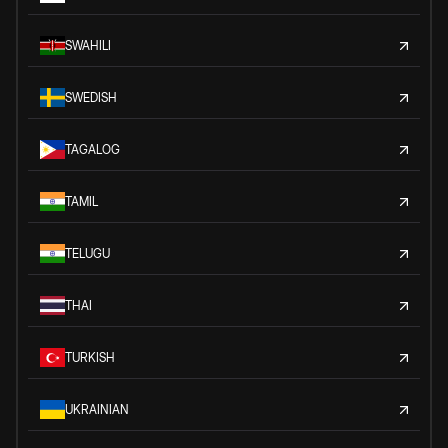
SWAHILI
SWEDISH
TAGALOG
TAMIL
TELUGU
THAI
TURKISH
UKRAINIAN