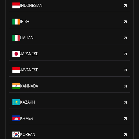
INDONESIAN
IRISH
ITALIAN
JAPANESE
JAVANESE
KANNADA
KAZAKH
KHMER
KOREAN