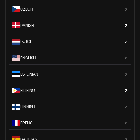
CZECH
DANISH
DUTCH
ENGLISH
ESTONIAN
FILIPINO
FINNISH
FRENCH
GALICIAN