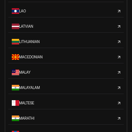
LAO
LATVIAN
LITHUANIAN
MACEDONIAN
MALAY
MALAYALAM
MALTESE
MARATHI