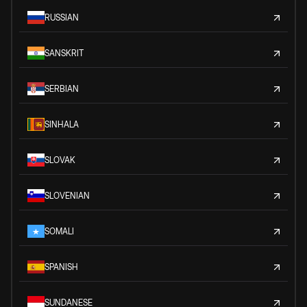
RUSSIAN
SANSKRIT
SERBIAN
SINHALA
SLOVAK
SLOVENIAN
SOMALI
SPANISH
SUNDANESE