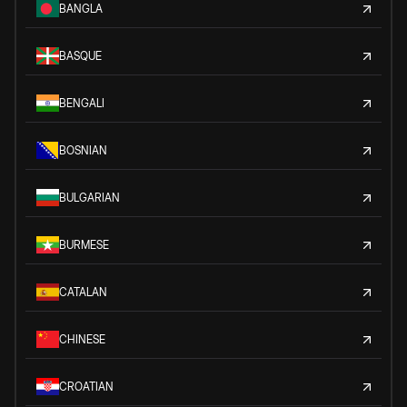
BANGLA
BASQUE
BENGALI
BOSNIAN
BULGARIAN
BURMESE
CATALAN
CHINESE
CROATIAN