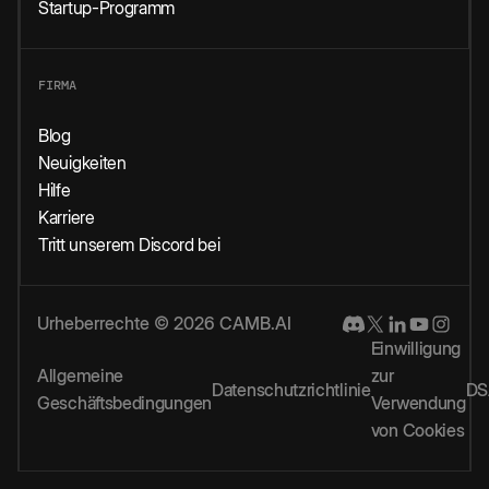
Startup-Programm
FIRMA
Blog
Neuigkeiten
Hilfe
Karriere
Tritt unserem Discord bei
Urheberrechte © 2026 CAMB.AI
Einwilligung
Allgemeine
zur
Datenschutzrichtlinie
DS
Geschäftsbedingungen
Verwendung
von Cookies