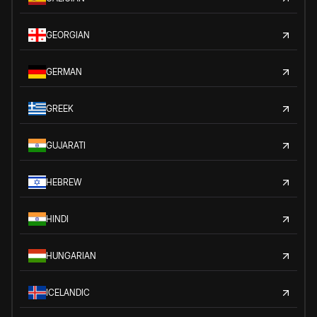
GEORGIAN
GERMAN
GREEK
GUJARATI
HEBREW
HINDI
HUNGARIAN
ICELANDIC