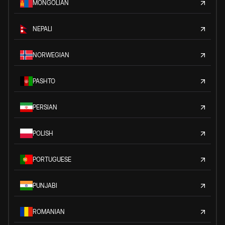
MONGOLIAN
NEPALI
NORWEGIAN
PASHTO
PERSIAN
POLISH
PORTUGUESE
PUNJABI
ROMANIAN