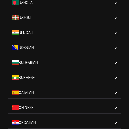
BANGLA
BASQUE
BENGALI
BOSNIAN
BULGARIAN
BURMESE
CATALAN
CHINESE
CROATIAN