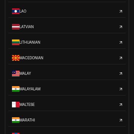
LAO
LATVIAN
LITHUANIAN
MACEDONIAN
MALAY
MALAYALAM
MALTESE
MARATHI