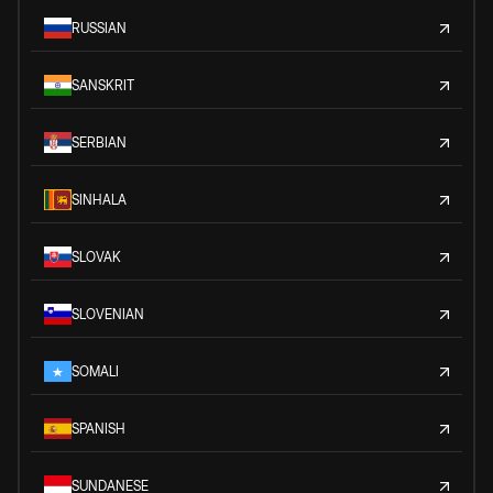
RUSSIAN
SANSKRIT
SERBIAN
SINHALA
SLOVAK
SLOVENIAN
SOMALI
SPANISH
SUNDANESE