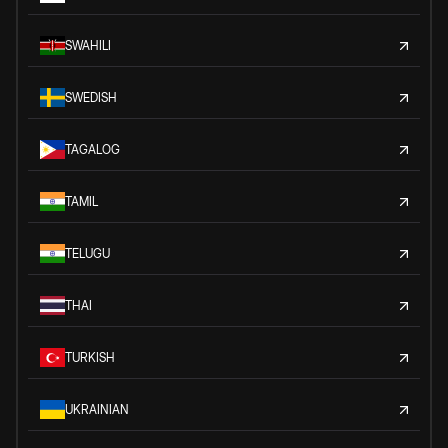
SWAHILI
SWEDISH
TAGALOG
TAMIL
TELUGU
THAI
TURKISH
UKRAINIAN