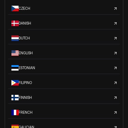
CZECH
DANISH
DUTCH
ENGLISH
ESTONIAN
FILIPINO
FINNISH
FRENCH
GALICIAN