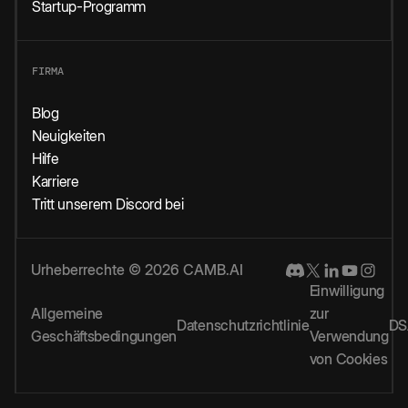
Startup-Programm
FIRMA
Blog
Neuigkeiten
Hilfe
Karriere
Tritt unserem Discord bei
Urheberrechte © 2026 CAMB.AI
Einwilligung
Allgemeine
zur
Datenschutzrichtlinie
DS
Geschäftsbedingungen
Verwendung
von Cookies