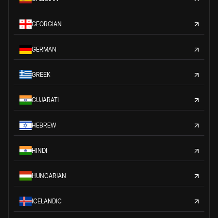
GEORGIAN
GERMAN
GREEK
GUJARATI
HEBREW
HINDI
HUNGARIAN
ICELANDIC