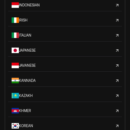
INDONESIAN
IRISH
ITALIAN
JAPANESE
JAVANESE
KANNADA
KAZAKH
KHMER
KOREAN