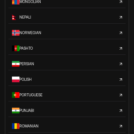
MONGOLIAN
NEPALI
NORWEGIAN
PASHTO
PERSIAN
POLISH
PORTUGUESE
PUNJABI
ROMANIAN