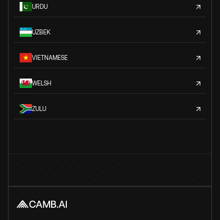
URDU
UZBEK
VIETNAMESE
WELSH
ZULU