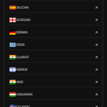
GALICIAN
GEORGIAN
GERMAN
GREEK
GUJARATI
HEBREW
HINDI
HUNGARIAN
ICELANDIC