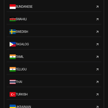
SUNDANESE
SWAHILI
SWEDISH
TAGALOG
TAMIL
TELUGU
THAI
TURKISH
UKRAINIAN