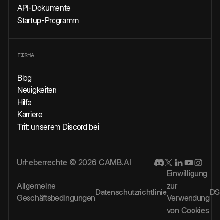
API-Dokumente
Startup-Programm
FIRMA
Blog
Neuigkeiten
Hilfe
Karriere
Tritt unserem Discord bei
Urheberrechte © 2026 CAMB.AI
Einwilligung
Allgemeine
zur
Datenschutzrichtlinie
DS
Geschäftsbedingungen
Verwendung
von Cookies