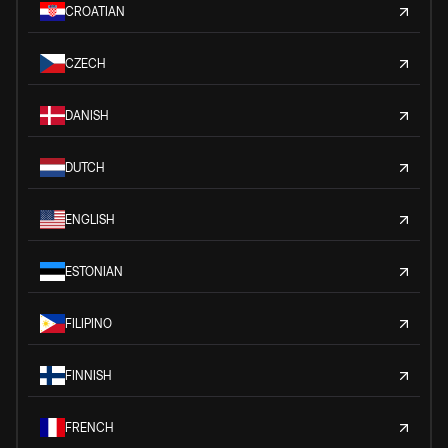
CROATIAN
CZECH
DANISH
DUTCH
ENGLISH
ESTONIAN
FILIPINO
FINNISH
FRENCH