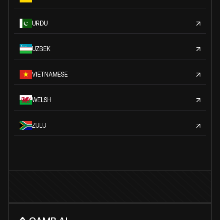
URDU
UZBEK
VIETNAMESE
WELSH
ZULU