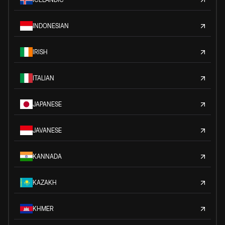
INDONESIAN
IRISH
ITALIAN
JAPANESE
JAVANESE
KANNADA
KAZAKH
KHMER