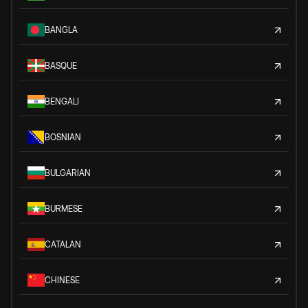
BANGLA
BASQUE
BENGALI
BOSNIAN
BULGARIAN
BURMESE
CATALAN
CHINESE