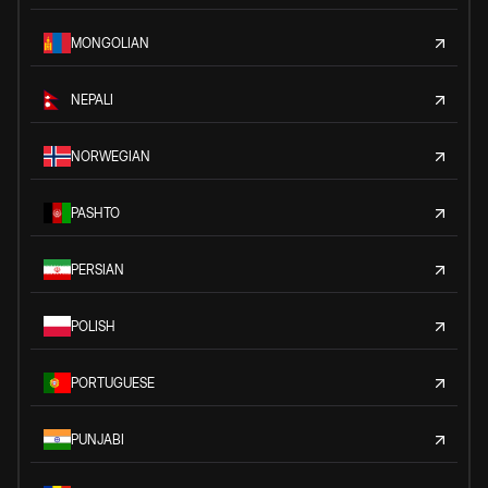
MONGOLIAN
NEPALI
NORWEGIAN
PASHTO
PERSIAN
POLISH
PORTUGUESE
PUNJABI