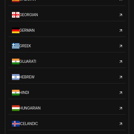
GEORGIAN
GERMAN
GREEK
GUJARATI
HEBREW
HINDI
HUNGARIAN
ICELANDIC