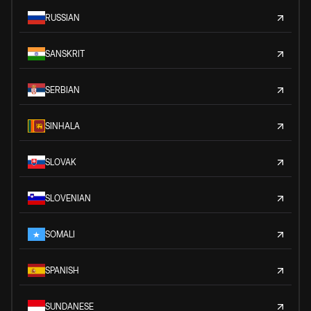
RUSSIAN
SANSKRIT
SERBIAN
SINHALA
SLOVAK
SLOVENIAN
SOMALI
SPANISH
SUNDANESE