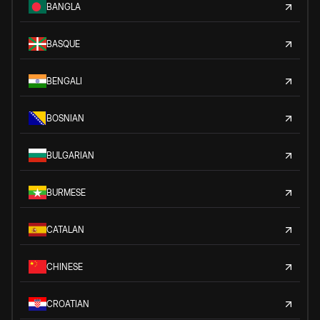
BANGLA
BASQUE
BENGALI
BOSNIAN
BULGARIAN
BURMESE
CATALAN
CHINESE
CROATIAN