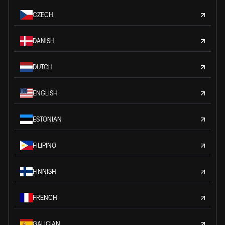
CZECH
DANISH
DUTCH
ENGLISH
ESTONIAN
FILIPINO
FINNISH
FRENCH
GALICIAN