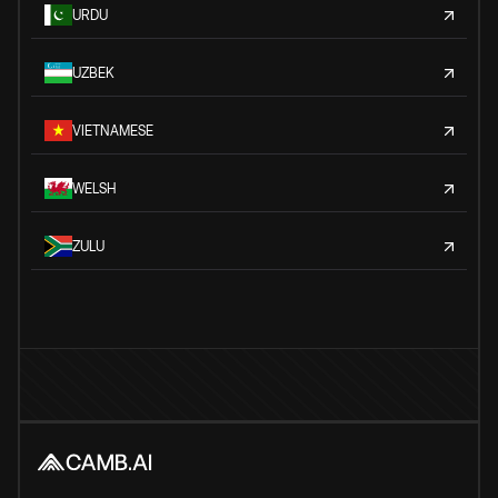
URDU
UZBEK
VIETNAMESE
WELSH
ZULU