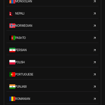
MONGOLIAN
NEPALI
NORWEGIAN
PASHTO
PERSIAN
POLISH
PORTUGUESE
PUNJABI
ROMANIAN