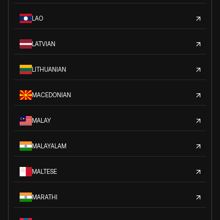
LAO
LATVIAN
LITHUANIAN
MACEDONIAN
MALAY
MALAYALAM
MALTESE
MARATHI