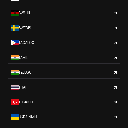
SWAHILI
SWEDISH
TAGALOG
TAMIL
TELUGU
THAI
TURKISH
UKRAINIAN