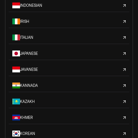
INDONESIAN
IRISH
ITALIAN
JAPANESE
JAVANESE
KANNADA
KAZAKH
KHMER
KOREAN