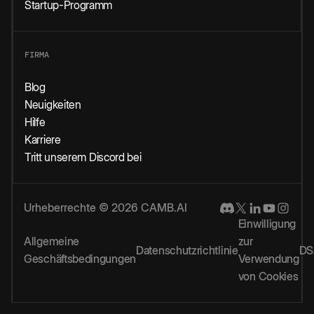
Startup-Programm
FIRMA
Blog
Neuigkeiten
Hilfe
Karriere
Tritt unserem Discord bei
Urheberrechte © 2026 CAMB.AI
Einwilligung
Allgemeine
zur
Datenschutzrichtlinie
DS
Geschäftsbedingungen
Verwendung
von Cookies