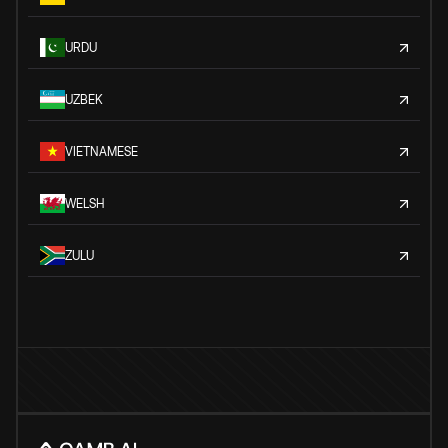
URDU
UZBEK
VIETNAMESE
WELSH
ZULU