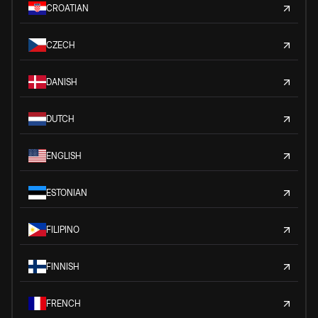
CROATIAN
CZECH
DANISH
DUTCH
ENGLISH
ESTONIAN
FILIPINO
FINNISH
FRENCH