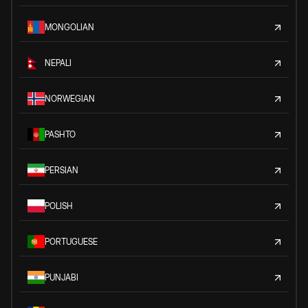
MONGOLIAN
NEPALI
NORWEGIAN
PASHTO
PERSIAN
POLISH
PORTUGUESE
PUNJABI