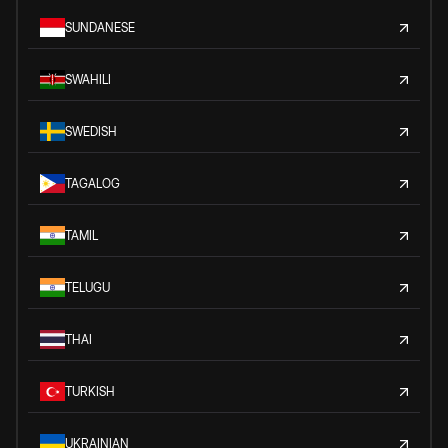
SUNDANESE
SWAHILI
SWEDISH
TAGALOG
TAMIL
TELUGU
THAI
TURKISH
UKRAINIAN