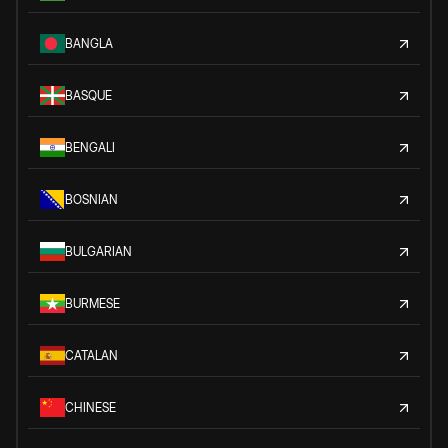
BANGLA
BASQUE
BENGALI
BOSNIAN
BULGARIAN
BURMESE
CATALAN
CHINESE