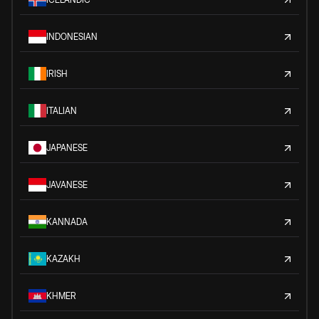
INDONESIAN
IRISH
ITALIAN
JAPANESE
JAVANESE
KANNADA
KAZAKH
KHMER