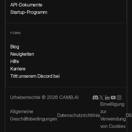
API-Dokumente
Startup-Programm
FIRMA
Blog
Neuigkeiten
Hilfe
Karriere
Tritt unserem Discord bei
Urheberrechte © 2026 CAMB.AI
Einwilligung
Allgemeine
zur
Datenschutzrichtlinie
DS
Geschäftsbedingungen
Verwendung
von Cookies