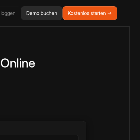
nloggen
Demo buchen
Kostenlos starten →
Online