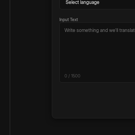
Input Text
0
/ 1500