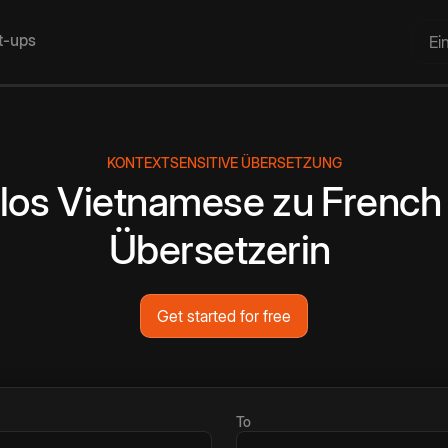
rt-ups
Ei
KONTEXTSENSITIVE ÜBERSETZUNG
los
Vietnamese
zu
French
Übersetzerin
Get started for free
To