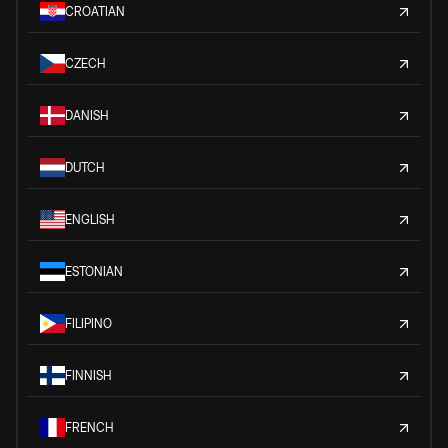
CROATIAN
CZECH
DANISH
DUTCH
ENGLISH
ESTONIAN
FILIPINO
FINNISH
FRENCH