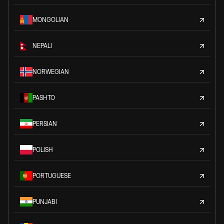
MONGOLIAN
NEPALI
NORWEGIAN
PASHTO
PERSIAN
POLISH
PORTUGUESE
PUNJABI