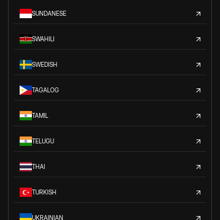
SUNDANESE
SWAHILI
SWEDISH
TAGALOG
TAMIL
TELUGU
THAI
TURKISH
UKRAINIAN