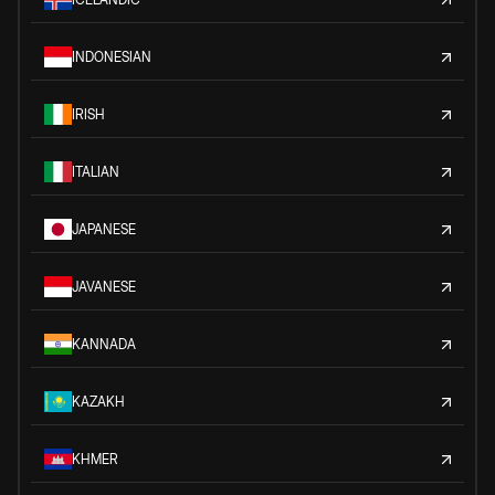
INDONESIAN
IRISH
ITALIAN
JAPANESE
JAVANESE
KANNADA
KAZAKH
KHMER