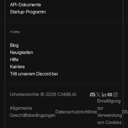
API-Dokumente
Startup-Programm
FIRMA
Blog
Neuigkeiten
Hilfe
Karriere
Tritt unserem Discord bei
Urheberrechte © 2026 CAMB.AI
Einwilligung
Allgemeine
zur
Datenschutzrichtlinie
DS
Geschäftsbedingungen
Verwendung
von Cookies