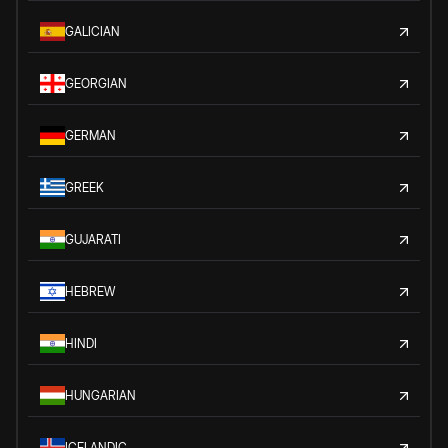
GALICIAN
GEORGIAN
GERMAN
GREEK
GUJARATI
HEBREW
HINDI
HUNGARIAN
ICELANDIC