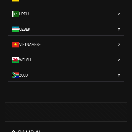
URDU
UZBEK
VIETNAMESE
WELSH
ZULU