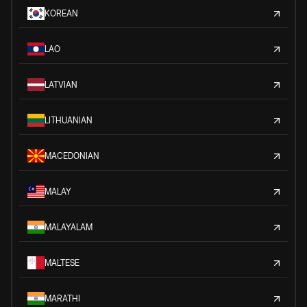
KOREAN
LAO
LATVIAN
LITHUANIAN
MACEDONIAN
MALAY
MALAYALAM
MALTESE
MARATHI