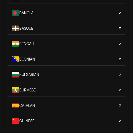
BANGLA
BASQUE
BENGALI
BOSNIAN
BULGARIAN
BURMESE
CATALAN
CHINESE