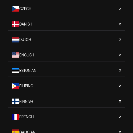
CZECH
DANISH
DUTCH
ENGLISH
ESTONIAN
FILIPINO
FINNISH
FRENCH
GALICIAN