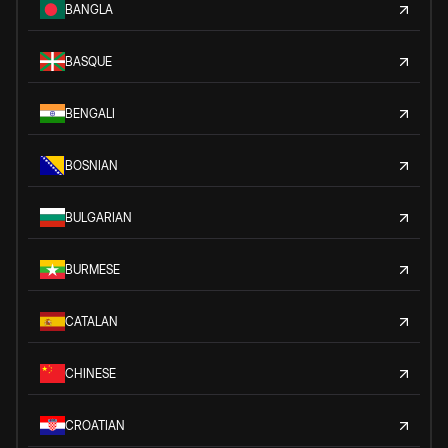
BANGLA
BASQUE
BENGALI
BOSNIAN
BULGARIAN
BURMESE
CATALAN
CHINESE
CROATIAN