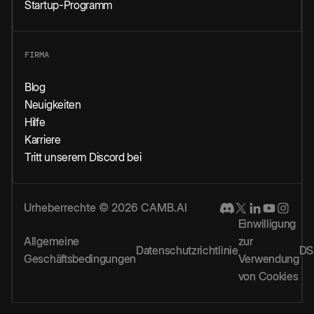
Startup-Programm
FIRMA
Blog
Neuigkeiten
Hilfe
Karriere
Tritt unserem Discord bei
Urheberrechte © 2026 CAMB.AI
Einwilligung
Allgemeine
zur
Datenschutzrichtlinie
DS
Geschäftsbedingungen
Verwendung
von Cookies