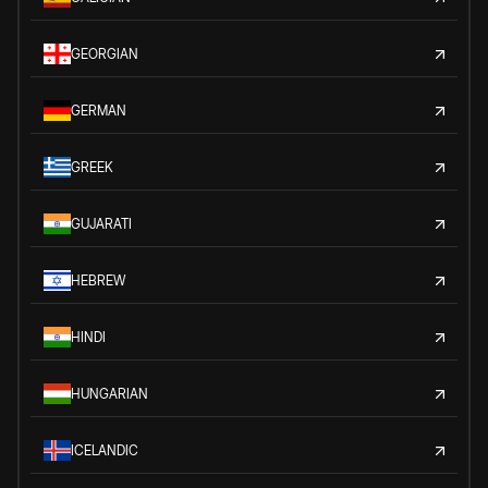
GEORGIAN
GERMAN
GREEK
GUJARATI
HEBREW
HINDI
HUNGARIAN
ICELANDIC