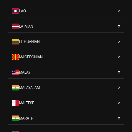
LAO
LATVIAN
LITHUANIAN
MACEDONIAN
MALAY
MALAYALAM
MALTESE
MARATHI