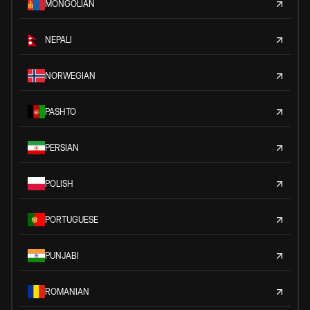
MONGOLIAN
NEPALI
NORWEGIAN
PASHTO
PERSIAN
POLISH
PORTUGUESE
PUNJABI
ROMANIAN