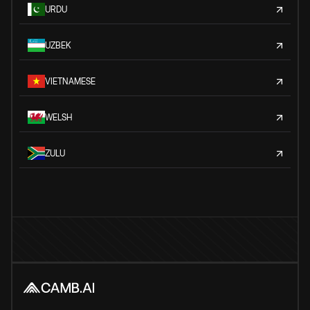
URDU
UZBEK
VIETNAMESE
WELSH
ZULU