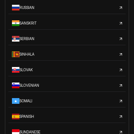
RUSSIAN
SANSKRIT
SERBIAN
SINHALA
SLOVAK
SLOVENIAN
SOMALI
SPANISH
SUNDANESE