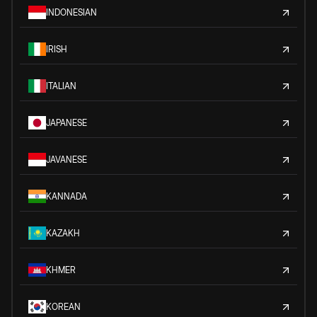
INDONESIAN
IRISH
ITALIAN
JAPANESE
JAVANESE
KANNADA
KAZAKH
KHMER
KOREAN