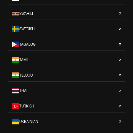
SWAHILI
SWEDISH
TAGALOG
TAMIL
TELUGU
THAI
TURKISH
UKRAINIAN