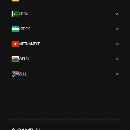
URDU
UZBEK
VIETNAMESE
WELSH
ZULU