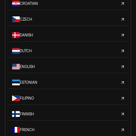
CROATIAN
CZECH
DANISH
DUTCH
ENGLISH
ESTONIAN
FILIPINO
FINNISH
FRENCH