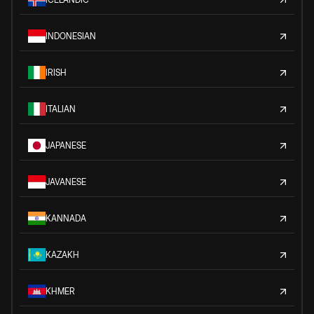
INDONESIAN
IRISH
ITALIAN
JAPANESE
JAVANESE
KANNADA
KAZAKH
KHMER