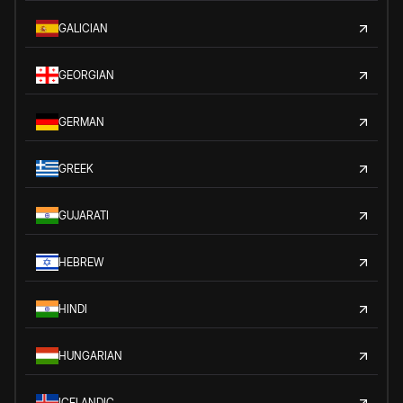
GALICIAN
GEORGIAN
GERMAN
GREEK
GUJARATI
HEBREW
HINDI
HUNGARIAN
ICELANDIC