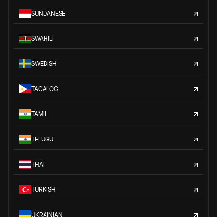
SUNDANESE
SWAHILI
SWEDISH
TAGALOG
TAMIL
TELUGU
THAI
TURKISH
UKRAINIAN