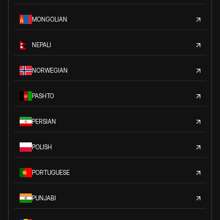
MONGOLIAN
NEPALI
NORWEGIAN
PASHTO
PERSIAN
POLISH
PORTUGUESE
PUNJABI