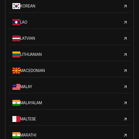
KOREAN
LAO
LATVIAN
LITHUANIAN
MACEDONIAN
MALAY
MALAYALAM
MALTESE
MARATHI