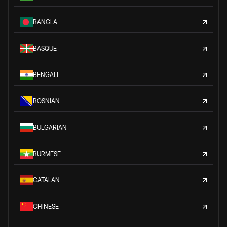
BANGLA
BASQUE
BENGALI
BOSNIAN
BULGARIAN
BURMESE
CATALAN
CHINESE