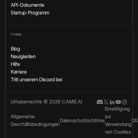
API-Dokumente
Startup-Programm
FIRMA
Blog
Neuigkeiten
Hilfe
Karriere
Tritt unserem Discord bei
Urheberrechte © 2026 CAMB.AI
Einwilligung
Allgemeine
zur
Datenschutzrichtlinie
DS
Geschäftsbedingungen
Verwendung
von Cookies