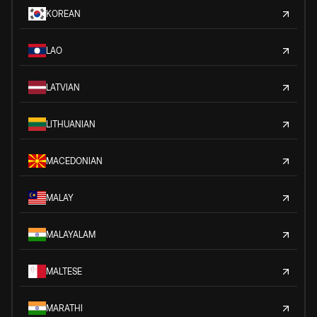
KOREAN
LAO
LATVIAN
LITHUANIAN
MACEDONIAN
MALAY
MALAYALAM
MALTESE
MARATHI