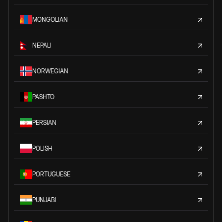
MONGOLIAN
NEPALI
NORWEGIAN
PASHTO
PERSIAN
POLISH
PORTUGUESE
PUNJABI