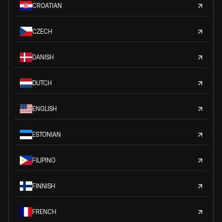
CROATIAN
CZECH
DANISH
DUTCH
ENGLISH
ESTONIAN
FILIPINO
FINNISH
FRENCH