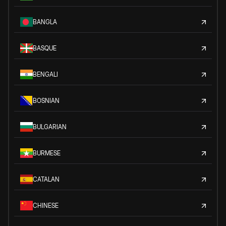
BANGLA
BASQUE
BENGALI
BOSNIAN
BULGARIAN
BURMESE
CATALAN
CHINESE