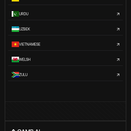
URDU
UZBEK
VIETNAMESE
WELSH
ZULU