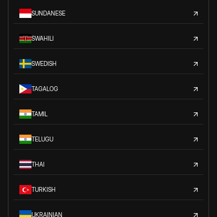
SUNDANESE
SWAHILI
SWEDISH
TAGALOG
TAMIL
TELUGU
THAI
TURKISH
UKRAINIAN