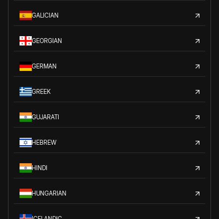
GALICIAN
GEORGIAN
GERMAN
GREEK
GUJARATI
HEBREW
HINDI
HUNGARIAN
ICELANDIC