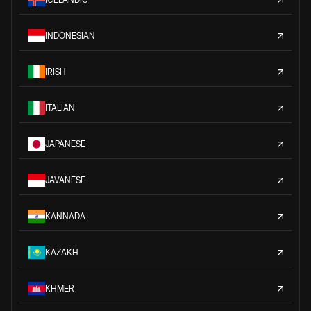
INDONESIAN
IRISH
ITALIAN
JAPANESE
JAVANESE
KANNADA
KAZAKH
KHMER