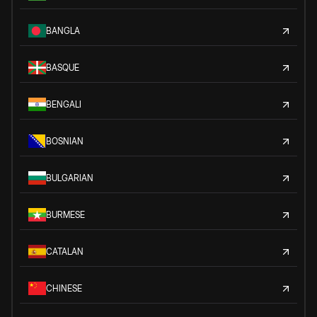
BANGLA
BASQUE
BENGALI
BOSNIAN
BULGARIAN
BURMESE
CATALAN
CHINESE