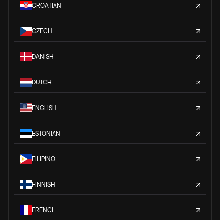
CROATIAN
CZECH
DANISH
DUTCH
ENGLISH
ESTONIAN
FILIPINO
FINNISH
FRENCH