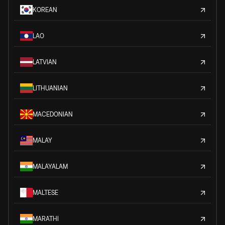
KOREAN
LAO
LATVIAN
LITHUANIAN
MACEDONIAN
MALAY
MALAYALAM
MALTESE
MARATHI