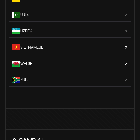
URDU
UZBEK
VIETNAMESE
WELSH
ZULU