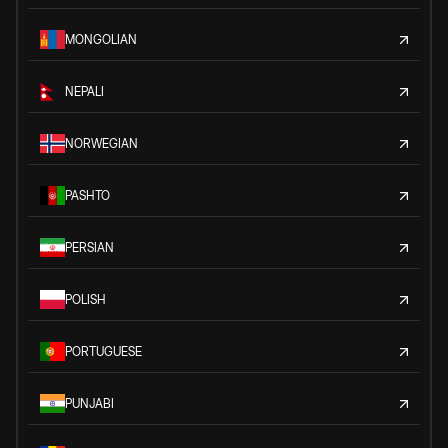
MONGOLIAN
NEPALI
NORWEGIAN
PASHTO
PERSIAN
POLISH
PORTUGUESE
PUNJABI