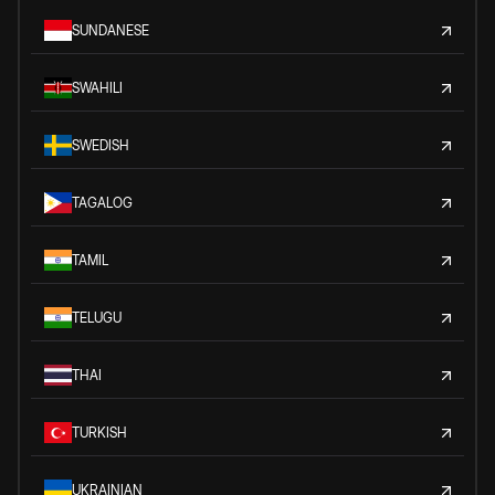
SUNDANESE
SWAHILI
SWEDISH
TAGALOG
TAMIL
TELUGU
THAI
TURKISH
UKRAINIAN