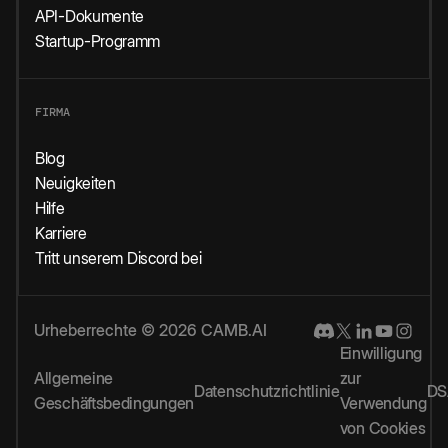
API-Dokumente
Startup-Programm
FIRMA
Blog
Neuigkeiten
Hilfe
Karriere
Tritt unserem Discord bei
Urheberrechte © 2026 CAMB.AI
Einwilligung
Allgemeine
zur
Datenschutzrichtlinie
DS
Geschäftsbedingungen
Verwendung
von Cookies