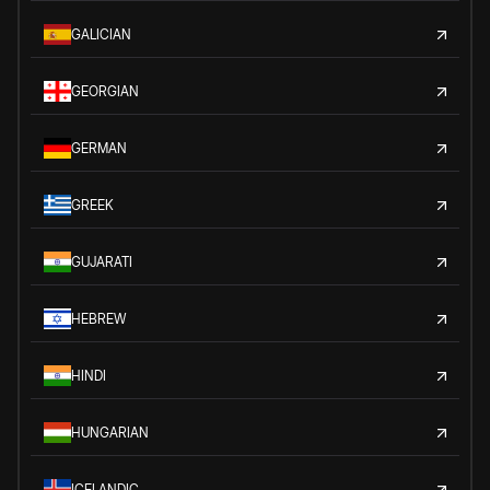
GALICIAN
GEORGIAN
GERMAN
GREEK
GUJARATI
HEBREW
HINDI
HUNGARIAN
ICELANDIC