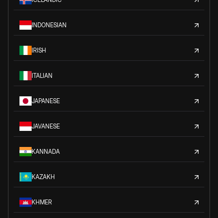
INDONESIAN
IRISH
ITALIAN
JAPANESE
JAVANESE
KANNADA
KAZAKH
KHMER