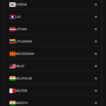
KOREAN
LAO
LATVIAN
LITHUANIAN
MACEDONIAN
MALAY
MALAYALAM
MALTESE
MARATHI