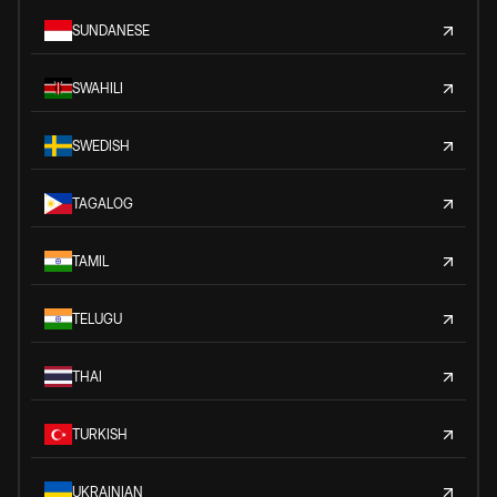
SUNDANESE
SWAHILI
SWEDISH
TAGALOG
TAMIL
TELUGU
THAI
TURKISH
UKRAINIAN