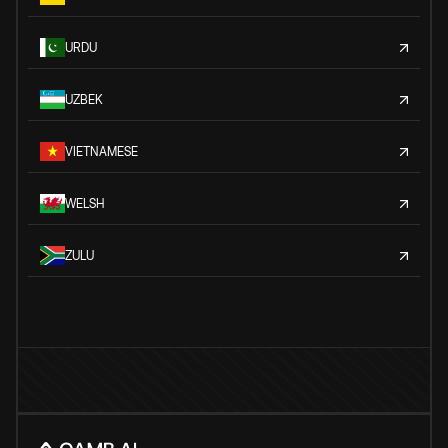
URDU
UZBEK
VIETNAMESE
WELSH
ZULU