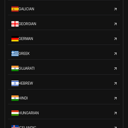
GALICIAN
GEORGIAN
GERMAN
GREEK
GUJARATI
HEBREW
HINDI
HUNGARIAN
ICELANDIC