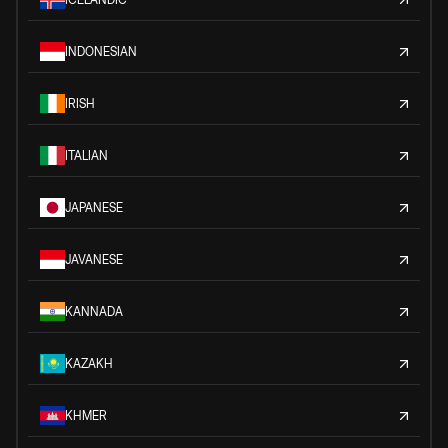
INDONESIAN
IRISH
ITALIAN
JAPANESE
JAVANESE
KANNADA
KAZAKH
KHMER