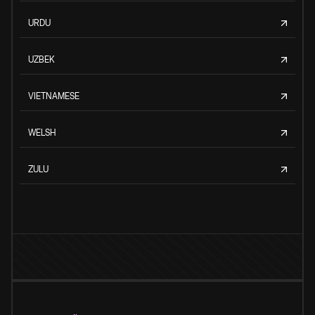
URDU
UZBEK
VIETNAMESE
WELSH
ZULU