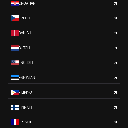
CROATIAN
CZECH
DANISH
DUTCH
ENGLISH
ESTONIAN
FILIPINO
FINNISH
FRENCH