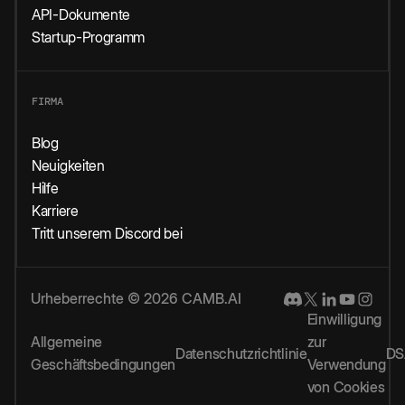
API-Dokumente
Startup-Programm
FIRMA
Blog
Neuigkeiten
Hilfe
Karriere
Tritt unserem Discord bei
Urheberrechte © 2026 CAMB.AI
Einwilligung
Allgemeine
zur
Datenschutzrichtlinie
DS
Geschäftsbedingungen
Verwendung
von Cookies