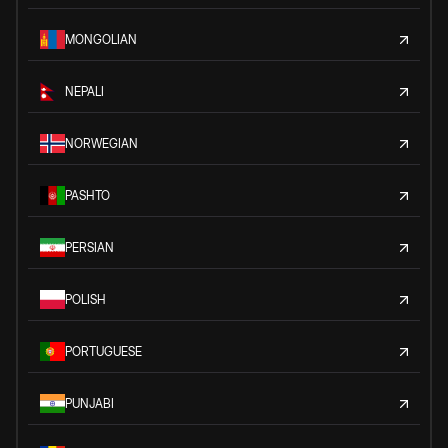
MONGOLIAN
NEPALI
NORWEGIAN
PASHTO
PERSIAN
POLISH
PORTUGUESE
PUNJABI