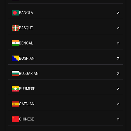
BANGLA
BASQUE
BENGALI
BOSNIAN
BULGARIAN
BURMESE
CATALAN
CHINESE