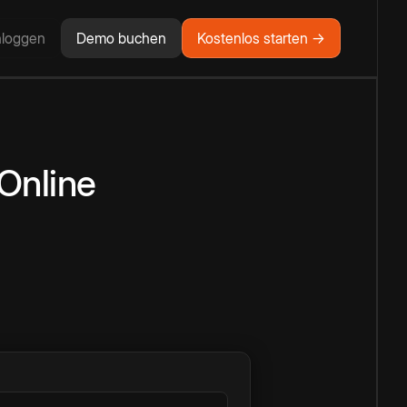
nloggen
Demo buchen
Kostenlos starten →
Online