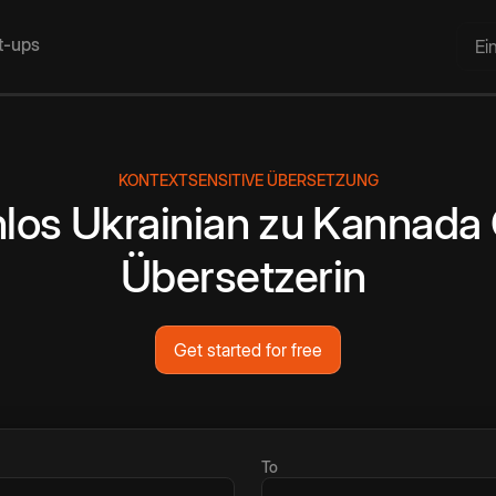
rt-ups
Ei
KONTEXTSENSITIVE ÜBERSETZUNG
los
Ukrainian
zu
Kannada
Übersetzerin
Get started for free
To