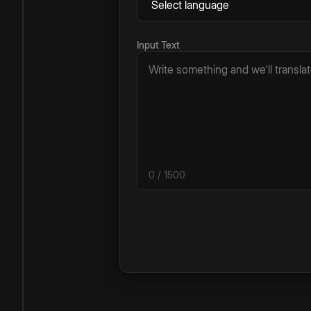
Input Text
0
/ 1500