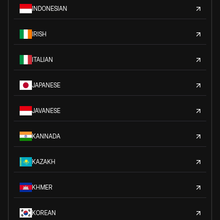
INDONESIAN
IRISH
ITALIAN
JAPANESE
JAVANESE
KANNADA
KAZAKH
KHMER
KOREAN