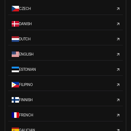
CZECH
DANISH
DUTCH
ENGLISH
ESTONIAN
FILIPINO
FINNISH
FRENCH
GALICIAN