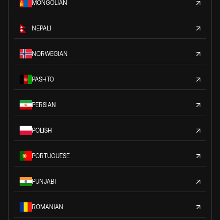
MONGOLIAN
NEPALI
NORWEGIAN
PASHTO
PERSIAN
POLISH
PORTUGUESE
PUNJABI
ROMANIAN