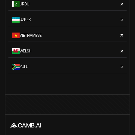
URDU
UZBEK
VIETNAMESE
WELSH
ZULU