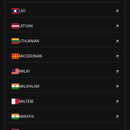
LAO
LATVIAN
LITHUANIAN
MACEDONIAN
MALAY
MALAYALAM
MALTESE
MARATHI