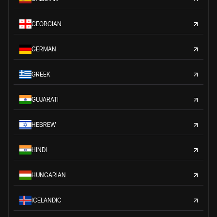
GEORGIAN
GERMAN
GREEK
GUJARATI
HEBREW
HINDI
HUNGARIAN
ICELANDIC