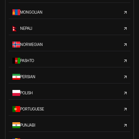
MONGOLIAN
NEPALI
NORWEGIAN
PASHTO
PERSIAN
POLISH
PORTUGUESE
PUNJABI