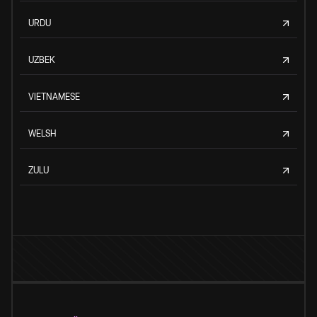
URDU
UZBEK
VIETNAMESE
WELSH
ZULU