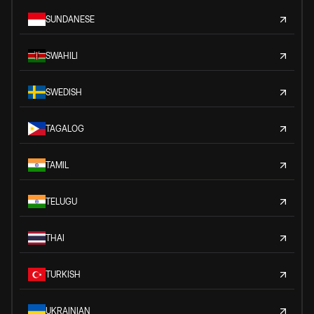
SUNDANESE
SWAHILI
SWEDISH
TAGALOG
TAMIL
TELUGU
THAI
TURKISH
UKRAINIAN