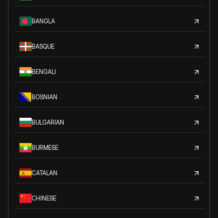
BANGLA
BASQUE
BENGALI
BOSNIAN
BULGARIAN
BURMESE
CATALAN
CHINESE