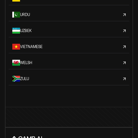
URDU
UZBEK
VIETNAMESE
WELSH
ZULU