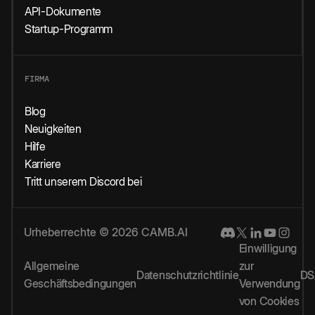
API-Dokumente
Startup-Programm
FIRMA
Blog
Neuigkeiten
Hilfe
Karriere
Tritt unserem Discord bei
Urheberrechte © 2026 CAMB.AI
Einwilligung
Allgemeine
zur
Datenschutzrichtlinie
DS
Geschäftsbedingungen
Verwendung
von Cookies