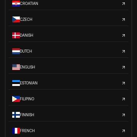
CROATIAN
CZECH
DANISH
DUTCH
ENGLISH
ESTONIAN
FILIPINO
FINNISH
FRENCH