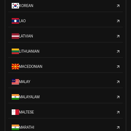
KOREAN
LAO
LATVIAN
LITHUANIAN
MACEDONIAN
MALAY
MALAYALAM
MALTESE
MARATHI