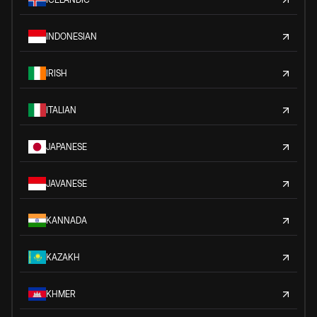
INDONESIAN
IRISH
ITALIAN
JAPANESE
JAVANESE
KANNADA
KAZAKH
KHMER