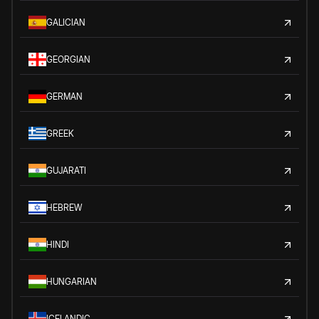
GALICIAN
GEORGIAN
GERMAN
GREEK
GUJARATI
HEBREW
HINDI
HUNGARIAN
ICELANDIC