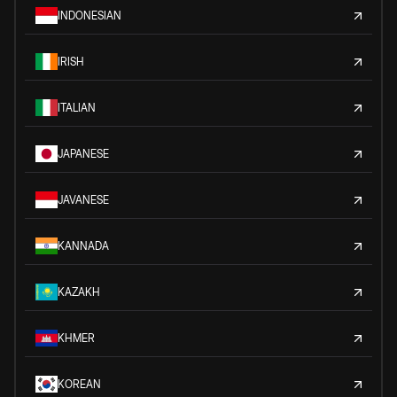
INDONESIAN
IRISH
ITALIAN
JAPANESE
JAVANESE
KANNADA
KAZAKH
KHMER
KOREAN