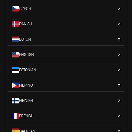
CZECH
DANISH
DUTCH
ENGLISH
ESTONIAN
FILIPINO
FINNISH
FRENCH
GALICIAN