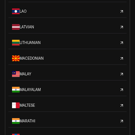
LAO
LATVIAN
LITHUANIAN
MACEDONIAN
MALAY
MALAYALAM
MALTESE
MARATHI