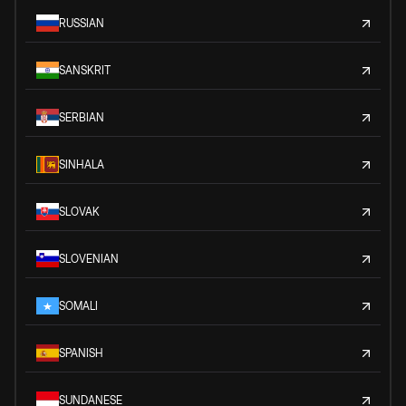
RUSSIAN
SANSKRIT
SERBIAN
SINHALA
SLOVAK
SLOVENIAN
SOMALI
SPANISH
SUNDANESE