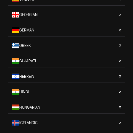
GEORGIAN
GERMAN
GREEK
GUJARATI
HEBREW
HINDI
HUNGARIAN
ICELANDIC