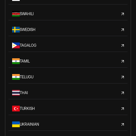
SWAHILI
SWEDISH
TAGALOG
TAMIL
TELUGU
THAI
TURKISH
UKRAINIAN