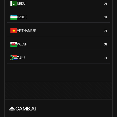
URDU
UZBEK
VIETNAMESE
WELSH
ZULU