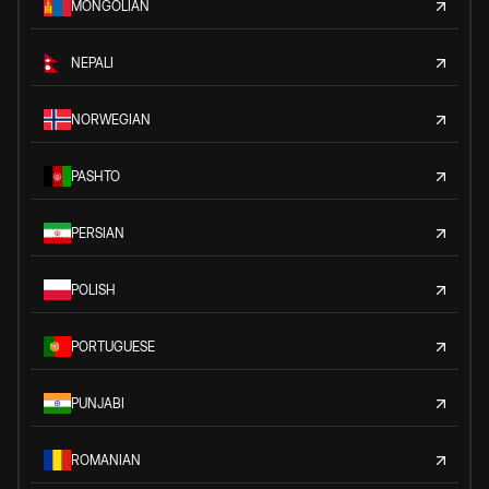
MONGOLIAN
NEPALI
NORWEGIAN
PASHTO
PERSIAN
POLISH
PORTUGUESE
PUNJABI
ROMANIAN