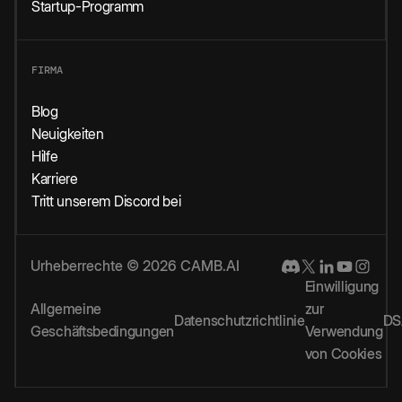
Startup-Programm
FIRMA
Blog
Neuigkeiten
Hilfe
Karriere
Tritt unserem Discord bei
Urheberrechte © 2026 CAMB.AI
Einwilligung
Allgemeine
zur
Datenschutzrichtlinie
DS
Geschäftsbedingungen
Verwendung
von Cookies