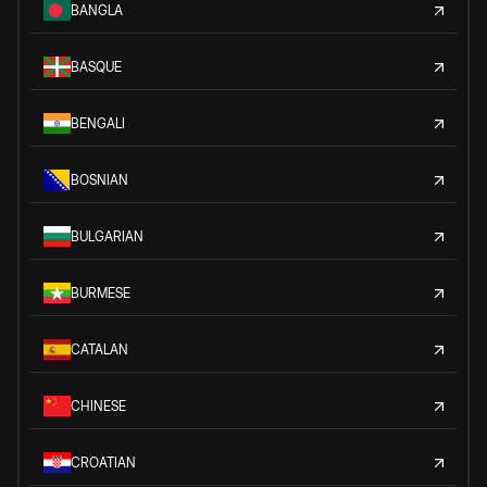
BANGLA
BASQUE
BENGALI
BOSNIAN
BULGARIAN
BURMESE
CATALAN
CHINESE
CROATIAN