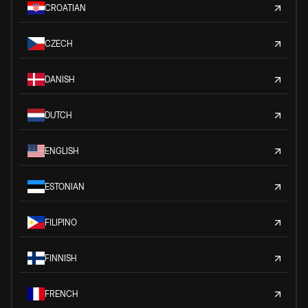
CROATIAN
CZECH
DANISH
DUTCH
ENGLISH
ESTONIAN
FILIPINO
FINNISH
FRENCH