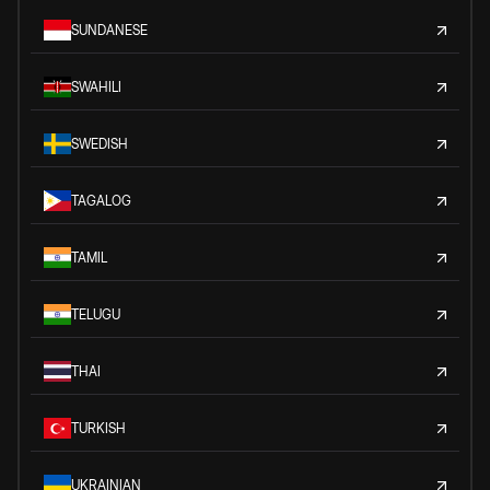
SUNDANESE
SWAHILI
SWEDISH
TAGALOG
TAMIL
TELUGU
THAI
TURKISH
UKRAINIAN