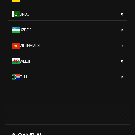
URDU
UZBEK
VIETNAMESE
WELSH
ZULU