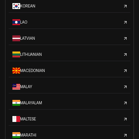
KOREAN
LAO
LATVIAN
LITHUANIAN
MACEDONIAN
MALAY
MALAYALAM
MALTESE
MARATHI