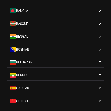
BANGLA
BASQUE
BENGALI
BOSNIAN
BULGARIAN
BURMESE
CATALAN
CHINESE