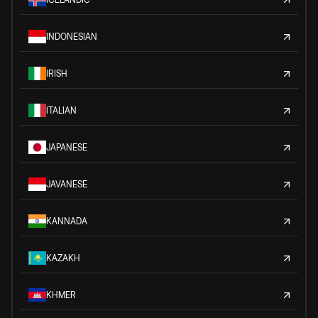
INDONESIAN
IRISH
ITALIAN
JAPANESE
JAVANESE
KANNADA
KAZAKH
KHMER