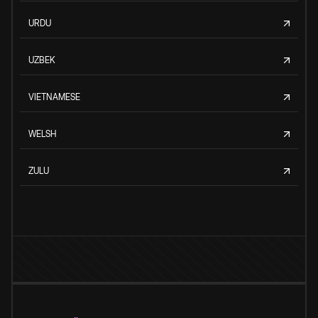
URDU
UZBEK
VIETNAMESE
WELSH
ZULU