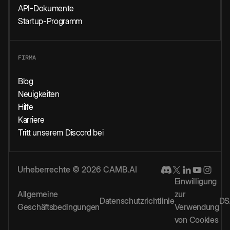
API-Dokumente
Startup-Programm
FIRMA
Blog
Neuigkeiten
Hilfe
Karriere
Tritt unserem Discord bei
Urheberrechte © 2026 CAMB.AI
Einwilligung
Allgemeine
zur
Datenschutzrichtlinie
DS
Geschäftsbedingungen
Verwendung
von Cookies