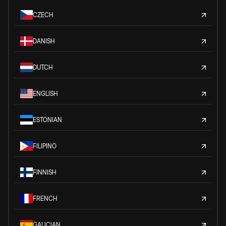
CZECH
DANISH
DUTCH
ENGLISH
ESTONIAN
FILIPINO
FINNISH
FRENCH
GALICIAN