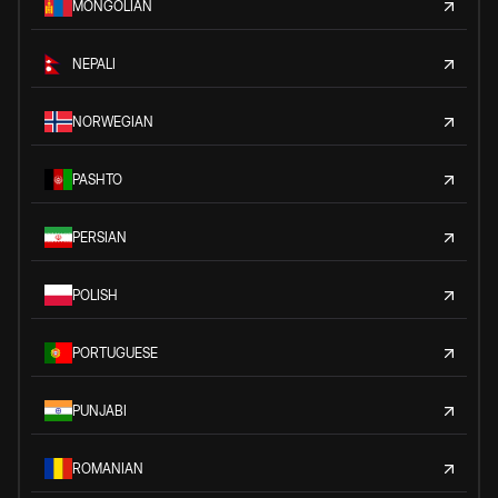
MONGOLIAN
NEPALI
NORWEGIAN
PASHTO
PERSIAN
POLISH
PORTUGUESE
PUNJABI
ROMANIAN