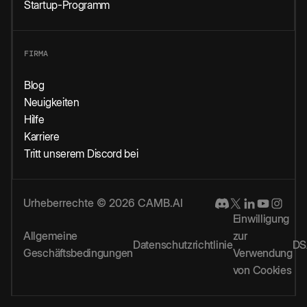
Startup-Programm
FIRMA
Blog
Neuigkeiten
Hilfe
Karriere
Tritt unserem Discord bei
Urheberrechte © 2026 CAMB.AI
Einwilligung
Allgemeine
zur
Datenschutzrichtlinie
DS
Geschäftsbedingungen
Verwendung
von Cookies