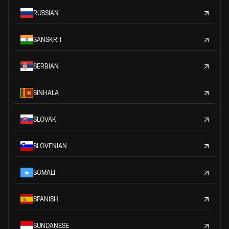
RUSSIAN
SANSKRIT
SERBIAN
SINHALA
SLOVAK
SLOVENIAN
SOMALI
SPANISH
SUNDANESE