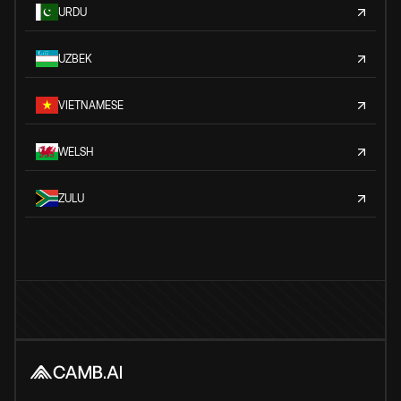
URDU
UZBEK
VIETNAMESE
WELSH
ZULU