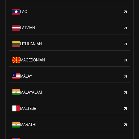
LAO
LATVIAN
LITHUANIAN
MACEDONIAN
MALAY
MALAYALAM
MALTESE
MARATHI