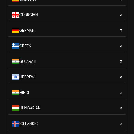
GEORGIAN
GERMAN
GREEK
GUJARATI
HEBREW
HINDI
HUNGARIAN
ICELANDIC