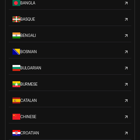
BANGLA
BASQUE
BENGALI
BOSNIAN
BULGARIAN
BURMESE
CATALAN
CHINESE
CROATIAN