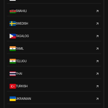
SWAHILI
SWEDISH
TAGALOG
TAMIL
TELUGU
THAI
TURKISH
UKRAINIAN