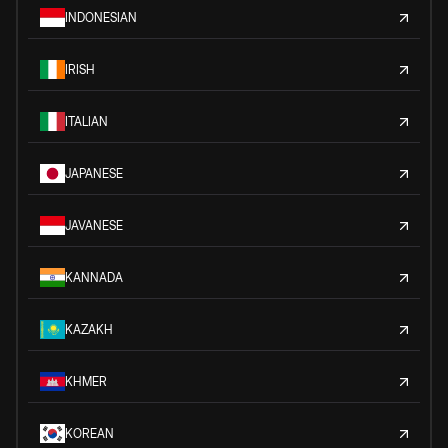
INDONESIAN
IRISH
ITALIAN
JAPANESE
JAVANESE
KANNADA
KAZAKH
KHMER
KOREAN