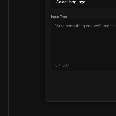
Input Text
0
/ 1500