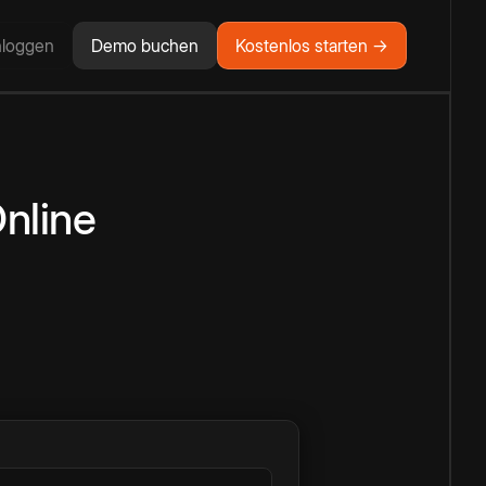
nloggen
Demo buchen
Kostenlos starten →
nline