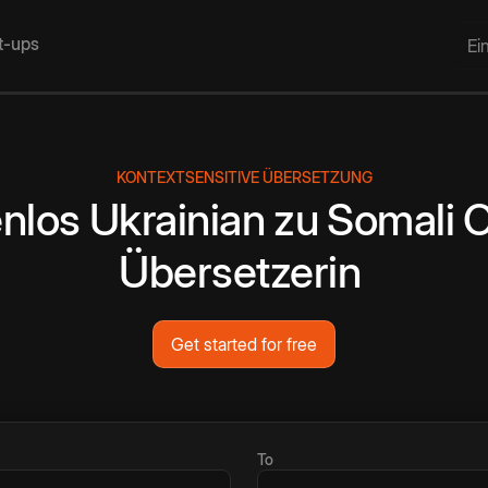
rt-ups
Ei
KONTEXTSENSITIVE ÜBERSETZUNG
nlos
Ukrainian
zu
Somali
O
Übersetzerin
Get started for free
To