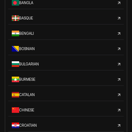
BANGLA
BASQUE
BENGALI
BOSNIAN
BULGARIAN
BURMESE
CATALAN
CHINESE
CROATIAN