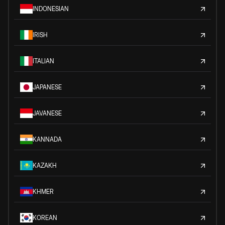
INDONESIAN
IRISH
ITALIAN
JAPANESE
JAVANESE
KANNADA
KAZAKH
KHMER
KOREAN