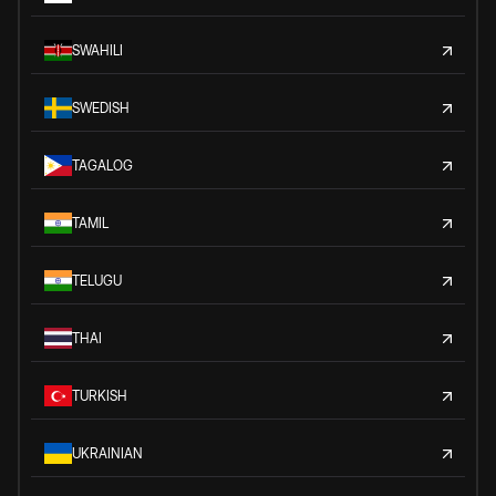
SWAHILI
SWEDISH
TAGALOG
TAMIL
TELUGU
THAI
TURKISH
UKRAINIAN