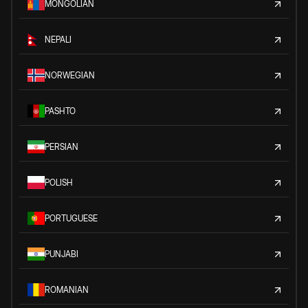
MONGOLIAN
NEPALI
NORWEGIAN
PASHTO
PERSIAN
POLISH
PORTUGUESE
PUNJABI
ROMANIAN