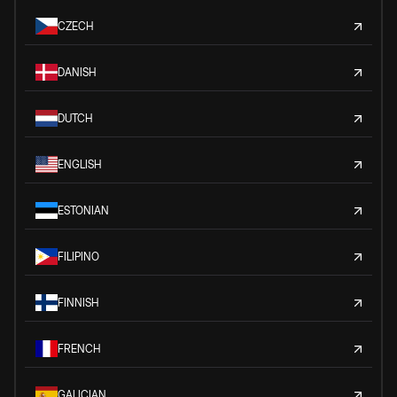
CZECH
DANISH
DUTCH
ENGLISH
ESTONIAN
FILIPINO
FINNISH
FRENCH
GALICIAN