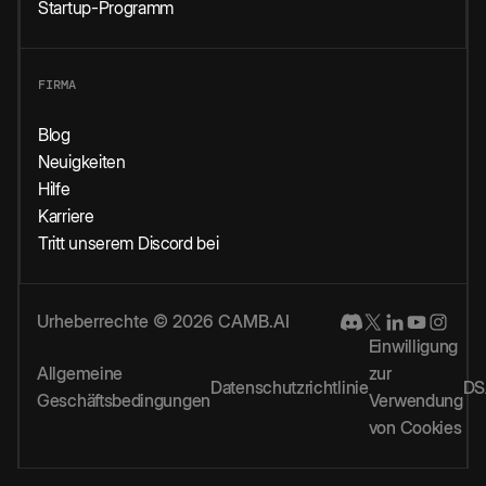
Startup-Programm
FIRMA
Blog
Neuigkeiten
Hilfe
Karriere
Tritt unserem Discord bei
Urheberrechte © 2026 CAMB.AI
Einwilligung
Allgemeine
zur
Datenschutzrichtlinie
DS
Geschäftsbedingungen
Verwendung
von Cookies