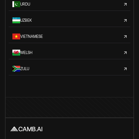
URDU
UZBEK
VIETNAMESE
WELSH
ZULU