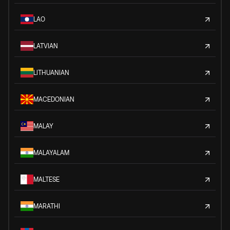
LAO
LATVIAN
LITHUANIAN
MACEDONIAN
MALAY
MALAYALAM
MALTESE
MARATHI