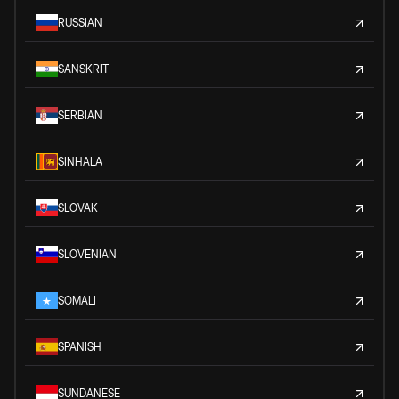
RUSSIAN
SANSKRIT
SERBIAN
SINHALA
SLOVAK
SLOVENIAN
SOMALI
SPANISH
SUNDANESE