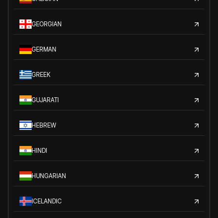
GEORGIAN
GERMAN
GREEK
GUJARATI
HEBREW
HINDI
HUNGARIAN
ICELANDIC