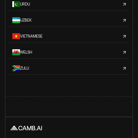
URDU
UZBEK
VIETNAMESE
WELSH
ZULU