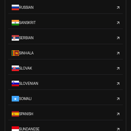
RUSSIAN
SANSKRIT
SERBIAN
SINHALA
SLOVAK
SLOVENIAN
SOMALI
SPANISH
SUNDANESE