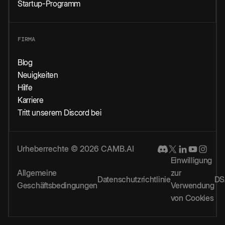
Startup-Programm
FIRMA
Blog
Neuigkeiten
Hilfe
Karriere
Tritt unserem Discord bei
Urheberrechte © 2026 CAMB.AI
Einwilligung
Allgemeine
zur
Datenschutzrichtlinie
DS
Geschäftsbedingungen
Verwendung
von Cookies