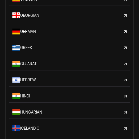
GEORGIAN
GERMAN
GREEK
GUJARATI
HEBREW
HINDI
HUNGARIAN
ICELANDIC