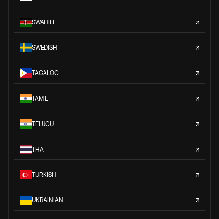
SWAHILI
SWEDISH
TAGALOG
TAMIL
TELUGU
THAI
TURKISH
UKRAINIAN