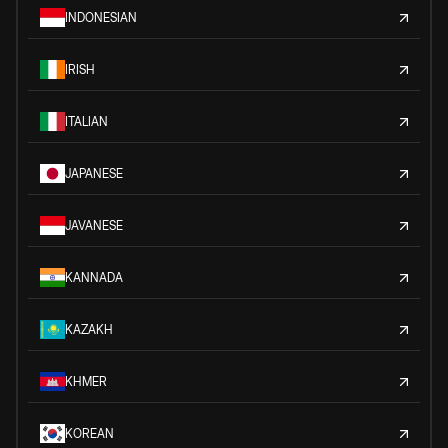
INDONESIAN
IRISH
ITALIAN
JAPANESE
JAVANESE
KANNADA
KAZAKH
KHMER
KOREAN