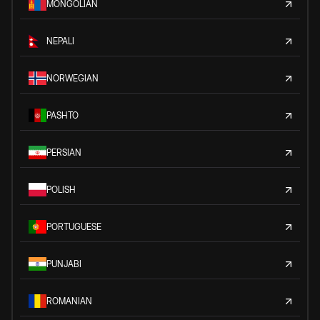
MONGOLIAN
NEPALI
NORWEGIAN
PASHTO
PERSIAN
POLISH
PORTUGUESE
PUNJABI
ROMANIAN