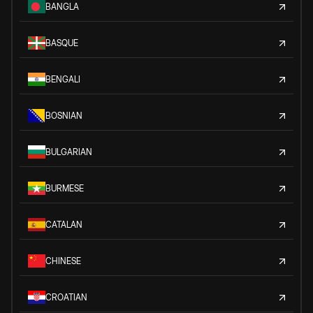
BANGLA
BASQUE
BENGALI
BOSNIAN
BULGARIAN
BURMESE
CATALAN
CHINESE
CROATIAN