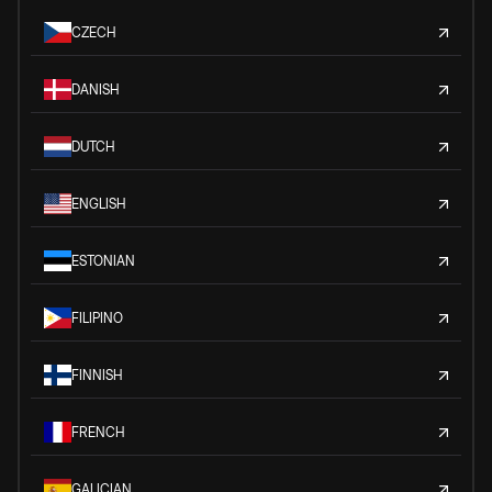
CZECH
DANISH
DUTCH
ENGLISH
ESTONIAN
FILIPINO
FINNISH
FRENCH
GALICIAN