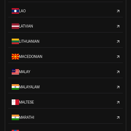
LAO
LATVIAN
LITHUANIAN
MACEDONIAN
MALAY
MALAYALAM
MALTESE
MARATHI