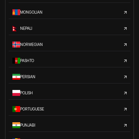
MONGOLIAN
NEPALI
NORWEGIAN
PASHTO
PERSIAN
POLISH
PORTUGUESE
PUNJABI