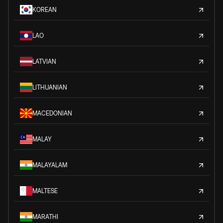
KOREAN
LAO
LATVIAN
LITHUANIAN
MACEDONIAN
MALAY
MALAYALAM
MALTESE
MARATHI