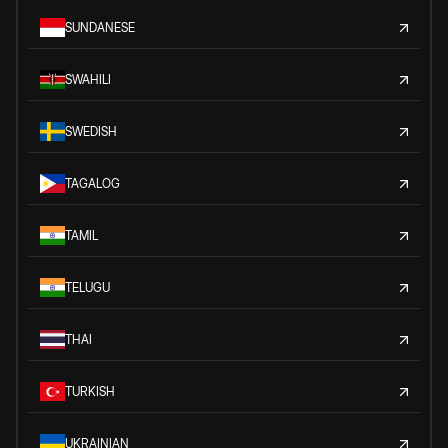
SUNDANESE
SWAHILI
SWEDISH
TAGALOG
TAMIL
TELUGU
THAI
TURKISH
UKRAINIAN