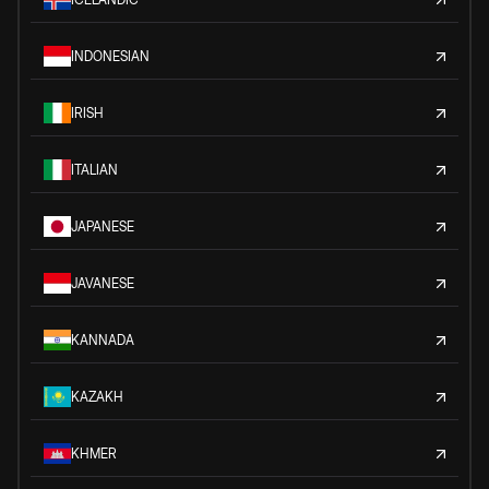
INDONESIAN
IRISH
ITALIAN
JAPANESE
JAVANESE
KANNADA
KAZAKH
KHMER