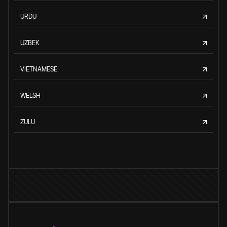
URDU
UZBEK
VIETNAMESE
WELSH
ZULU