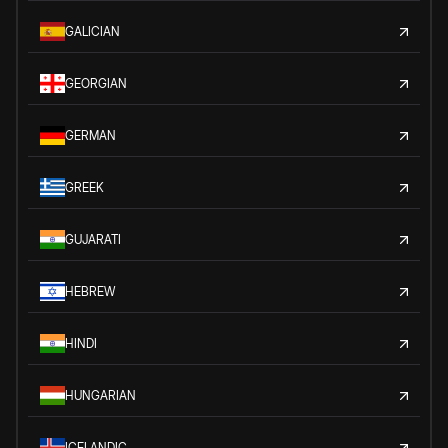
GALICIAN
GEORGIAN
GERMAN
GREEK
GUJARATI
HEBREW
HINDI
HUNGARIAN
ICELANDIC