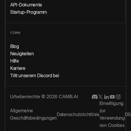
API-Dokumente
Startup-Programm
FIRMA
Blog
Neuigkeiten
Hilfe
Karriere
Tritt unserem Discord bei
Urheberrechte © 2026 CAMB.AI
Einwilligung
Allgemeine
zur
Datenschutzrichtlinie
DS
Geschäftsbedingungen
Verwendung
von Cookies