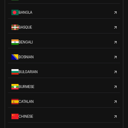
BANGLA
BASQUE
BENGALI
BOSNIAN
BULGARIAN
BURMESE
CATALAN
CHINESE