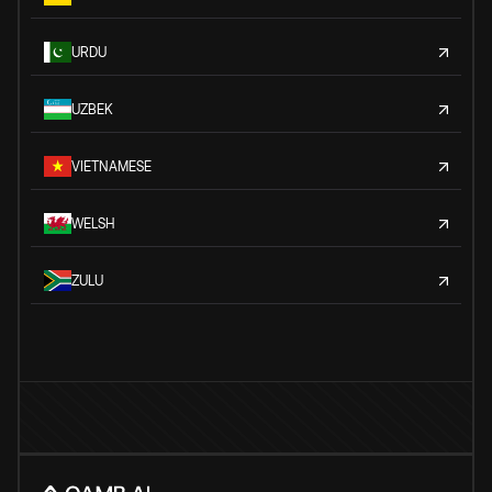
URDU
UZBEK
VIETNAMESE
WELSH
ZULU