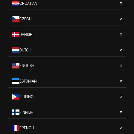
CROATIAN
CZECH
DANISH
DUTCH
ENGLISH
ESTONIAN
FILIPINO
FINNISH
FRENCH