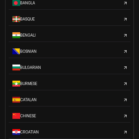
BANGLA
BASQUE
BENGALI
BOSNIAN
BULGARIAN
BURMESE
CATALAN
CHINESE
CROATIAN