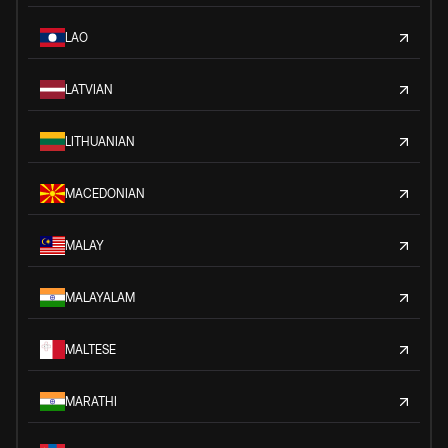
LAO
LATVIAN
LITHUANIAN
MACEDONIAN
MALAY
MALAYALAM
MALTESE
MARATHI