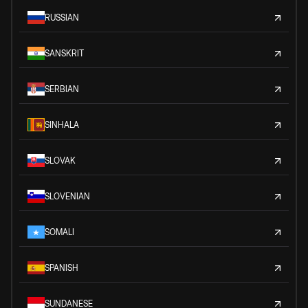
RUSSIAN
SANSKRIT
SERBIAN
SINHALA
SLOVAK
SLOVENIAN
SOMALI
SPANISH
SUNDANESE