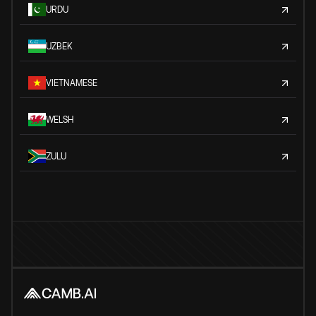
URDU
UZBEK
VIETNAMESE
WELSH
ZULU