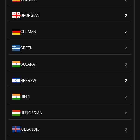
GEORGIAN
GERMAN
GREEK
GUJARATI
HEBREW
HINDI
HUNGARIAN
ICELANDIC