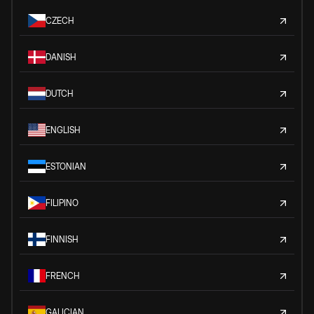
CZECH
DANISH
DUTCH
ENGLISH
ESTONIAN
FILIPINO
FINNISH
FRENCH
GALICIAN