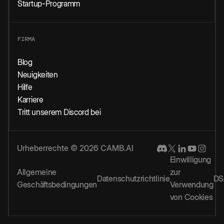
Startup-Programm
FIRMA
Blog
Neuigkeiten
Hilfe
Karriere
Tritt unserem Discord bei
Urheberrechte © 2026 CAMB.AI
Einwilligung
Allgemeine
zur
Datenschutzrichtlinie
DS
Geschäftsbedingungen
Verwendung
von Cookies