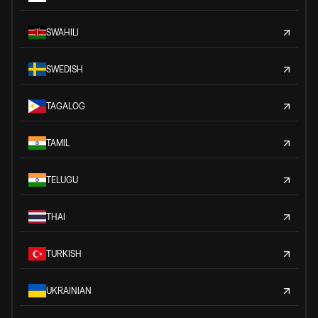
SWAHILI
SWEDISH
TAGALOG
TAMIL
TELUGU
THAI
TURKISH
UKRAINIAN