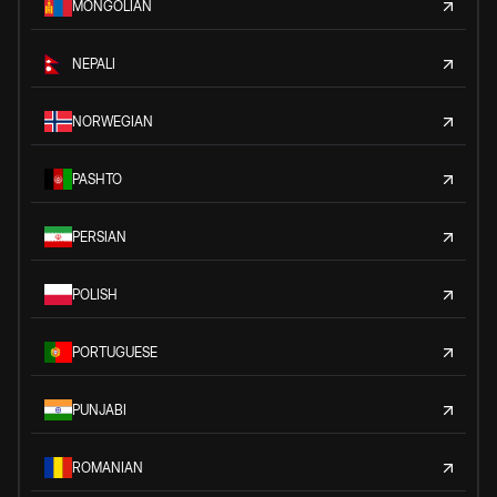
MONGOLIAN
NEPALI
NORWEGIAN
PASHTO
PERSIAN
POLISH
PORTUGUESE
PUNJABI
ROMANIAN