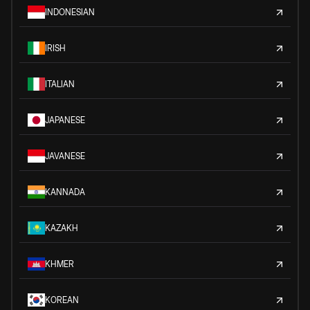
INDONESIAN
IRISH
ITALIAN
JAPANESE
JAVANESE
KANNADA
KAZAKH
KHMER
KOREAN