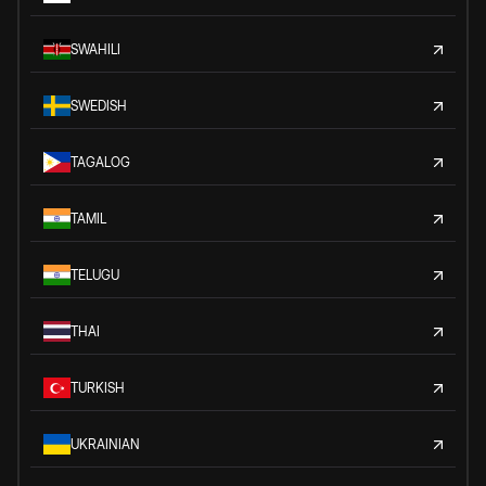
SWAHILI
SWEDISH
TAGALOG
TAMIL
TELUGU
THAI
TURKISH
UKRAINIAN