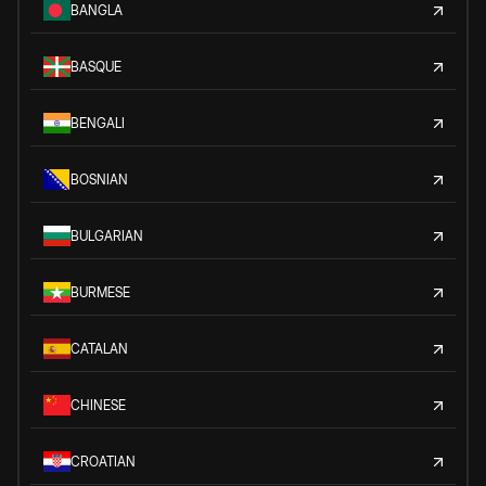
BANGLA
BASQUE
BENGALI
BOSNIAN
BULGARIAN
BURMESE
CATALAN
CHINESE
CROATIAN