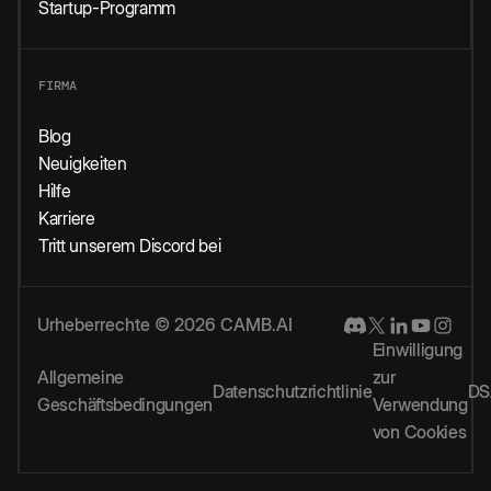
Startup-Programm
FIRMA
Blog
Neuigkeiten
Hilfe
Karriere
Tritt unserem Discord bei
Urheberrechte © 2026 CAMB.AI
Einwilligung
Allgemeine
zur
Datenschutzrichtlinie
DS
Geschäftsbedingungen
Verwendung
von Cookies