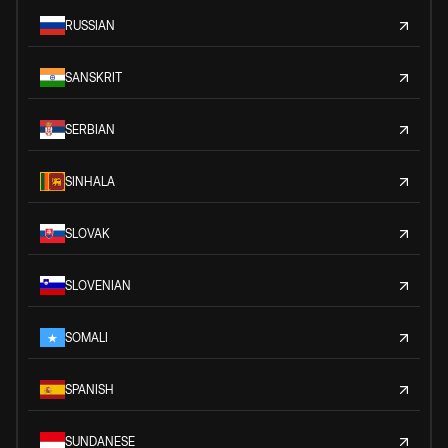
RUSSIAN
SANSKRIT
SERBIAN
SINHALA
SLOVAK
SLOVENIAN
SOMALI
SPANISH
SUNDANESE