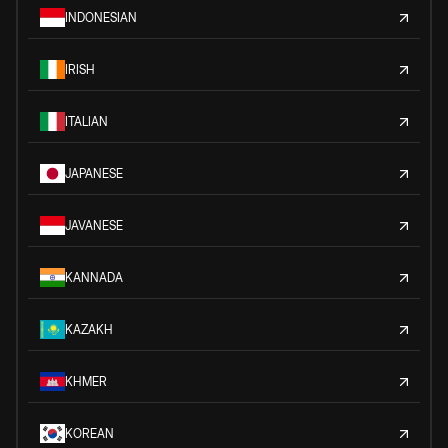
INDONESIAN
IRISH
ITALIAN
JAPANESE
JAVANESE
KANNADA
KAZAKH
KHMER
KOREAN