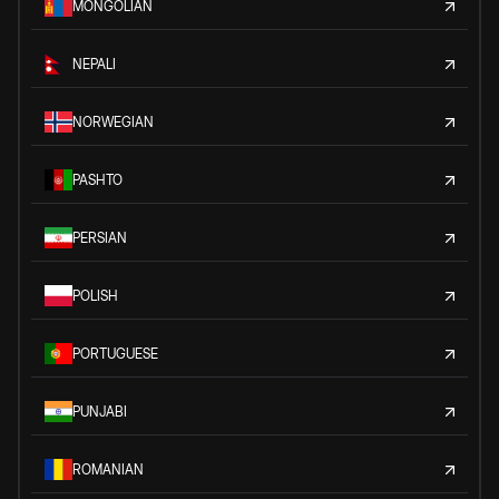
MONGOLIAN
NEPALI
NORWEGIAN
PASHTO
PERSIAN
POLISH
PORTUGUESE
PUNJABI
ROMANIAN