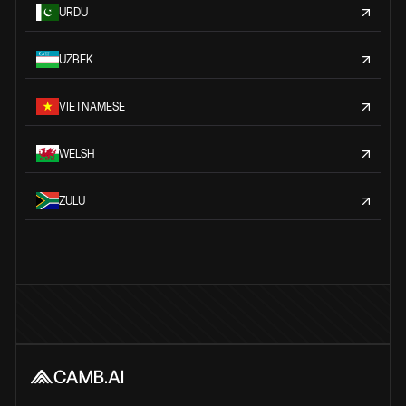
URDU
UZBEK
VIETNAMESE
WELSH
ZULU