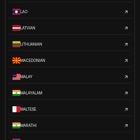
LAO
LATVIAN
LITHUANIAN
MACEDONIAN
MALAY
MALAYALAM
MALTESE
MARATHI