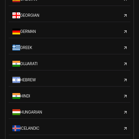
GEORGIAN
GERMAN
GREEK
GUJARATI
HEBREW
HINDI
HUNGARIAN
ICELANDIC