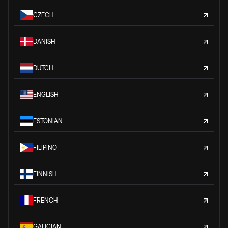
CZECH
DANISH
DUTCH
ENGLISH
ESTONIAN
FILIPINO
FINNISH
FRENCH
GALICIAN