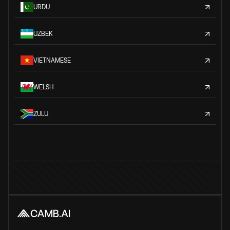
URDU
UZBEK
VIETNAMESE
WELSH
ZULU