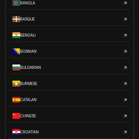
BANGLA
BASQUE
BENGALI
BOSNIAN
BULGARIAN
BURMESE
CATALAN
CHINESE
CROATIAN