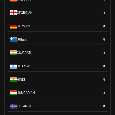
GEORGIAN
GERMAN
GREEK
GUJARATI
HEBREW
HINDI
HUNGARIAN
ICELANDIC