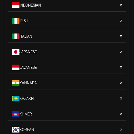
INDONESIAN
IRISH
ITALIAN
JAPANESE
JAVANESE
KANNADA
KAZAKH
KHMER
KOREAN