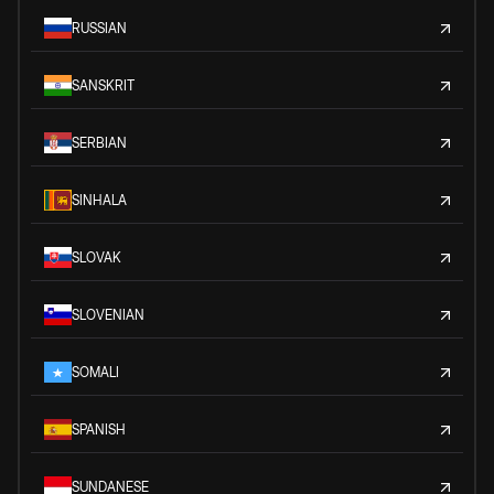
RUSSIAN
SANSKRIT
SERBIAN
SINHALA
SLOVAK
SLOVENIAN
SOMALI
SPANISH
SUNDANESE