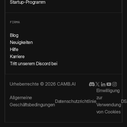
Startup-Programm
FIRMA
Blog
Neuigkeiten
Hilfe
Karriere
Tritt unserem Discord bei
Urheberrechte © 2026 CAMB.AI
Einwilligung
Allgemeine
zur
Datenschutzrichtlinie
DS
Geschäftsbedingungen
Verwendung
von Cookies