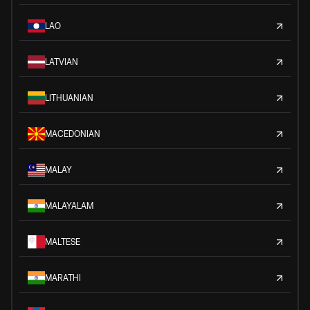
LAO
LATVIAN
LITHUANIAN
MACEDONIAN
MALAY
MALAYALAM
MALTESE
MARATHI