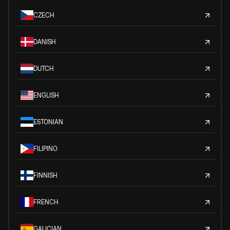
CZECH
DANISH
DUTCH
ENGLISH
ESTONIAN
FILIPINO
FINNISH
FRENCH
GALICIAN