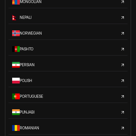
MONGOLIAN
NEPALI
NORWEGIAN
PASHTO
PERSIAN
POLISH
PORTUGUESE
PUNJABI
ROMANIAN