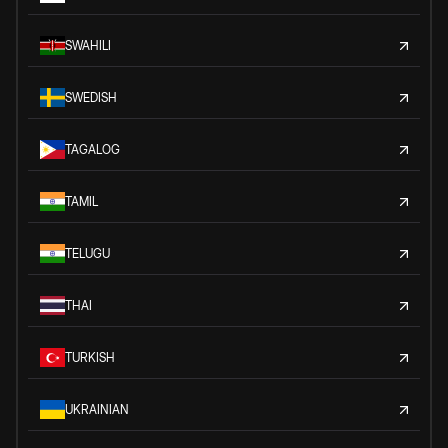
SWAHILI
SWEDISH
TAGALOG
TAMIL
TELUGU
THAI
TURKISH
UKRAINIAN