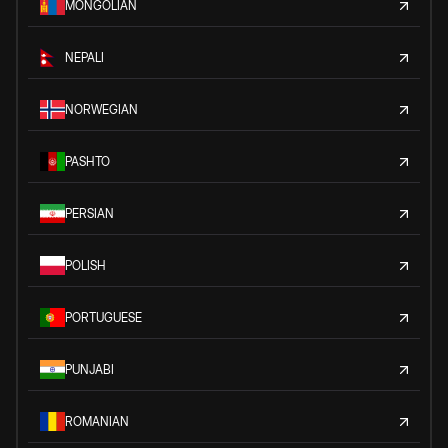
MONGOLIAN
NEPALI
NORWEGIAN
PASHTO
PERSIAN
POLISH
PORTUGUESE
PUNJABI
ROMANIAN