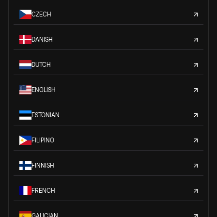
CZECH
DANISH
DUTCH
ENGLISH
ESTONIAN
FILIPINO
FINNISH
FRENCH
GALICIAN