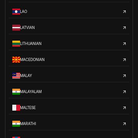
LAO
LATVIAN
LITHUANIAN
MACEDONIAN
MALAY
MALAYALAM
MALTESE
MARATHI