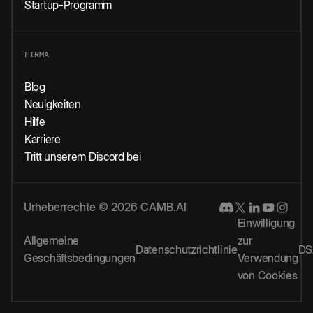
Startup-Programm
FIRMA
Blog
Neuigkeiten
Hilfe
Karriere
Tritt unserem Discord bei
Urheberrechte © 2026 CAMB.AI
Einwilligung
Allgemeine
zur
Datenschutzrichtlinie
DS
Geschäftsbedingungen
Verwendung
von Cookies