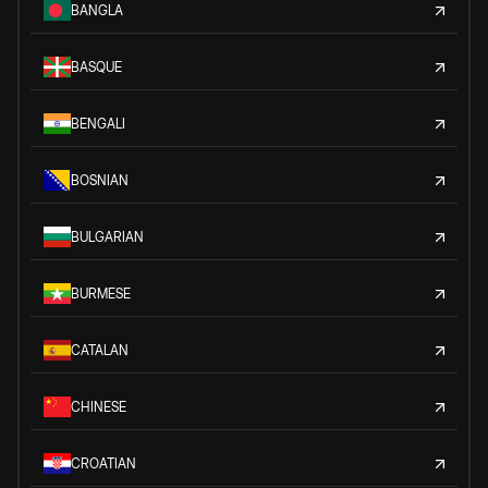
BANGLA
BASQUE
BENGALI
BOSNIAN
BULGARIAN
BURMESE
CATALAN
CHINESE
CROATIAN