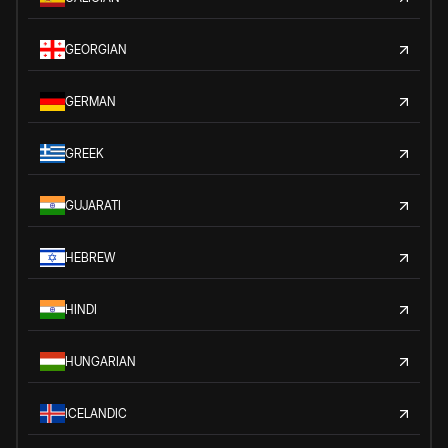
GEORGIAN
GERMAN
GREEK
GUJARATI
HEBREW
HINDI
HUNGARIAN
ICELANDIC