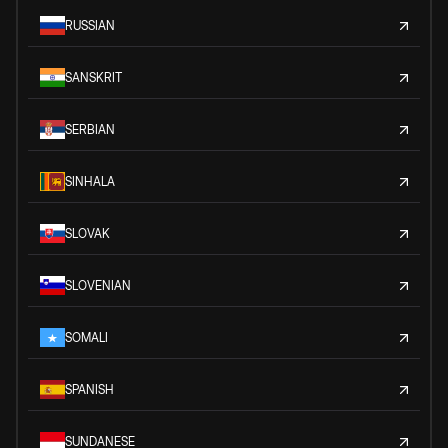
RUSSIAN
SANSKRIT
SERBIAN
SINHALA
SLOVAK
SLOVENIAN
SOMALI
SPANISH
SUNDANESE