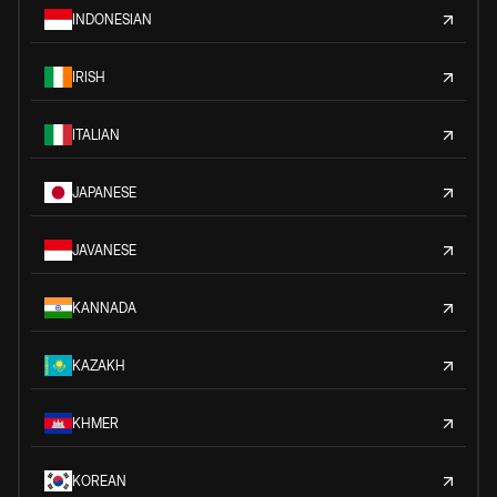
INDONESIAN
IRISH
ITALIAN
JAPANESE
JAVANESE
KANNADA
KAZAKH
KHMER
KOREAN