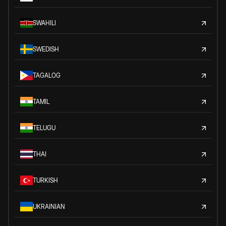
SWAHILI
SWEDISH
TAGALOG
TAMIL
TELUGU
THAI
TURKISH
UKRAINIAN