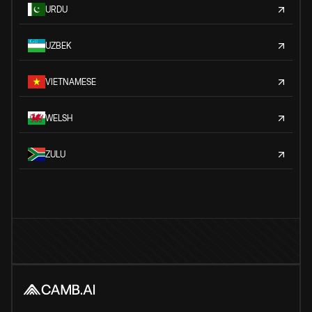
URDU
UZBEK
VIETNAMESE
WELSH
ZULU