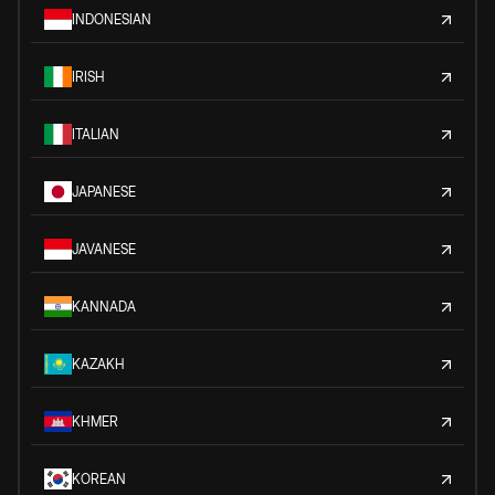
INDONESIAN
IRISH
ITALIAN
JAPANESE
JAVANESE
KANNADA
KAZAKH
KHMER
KOREAN