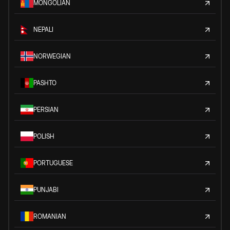
MONGOLIAN
NEPALI
NORWEGIAN
PASHTO
PERSIAN
POLISH
PORTUGUESE
PUNJABI
ROMANIAN