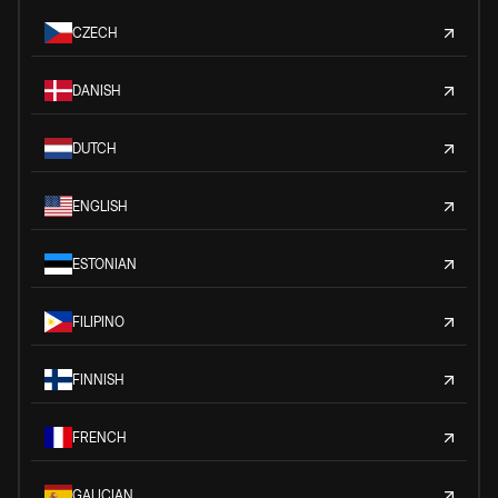
CZECH
DANISH
DUTCH
ENGLISH
ESTONIAN
FILIPINO
FINNISH
FRENCH
GALICIAN