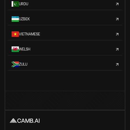
URDU
UZBEK
VIETNAMESE
WELSH
ZULU