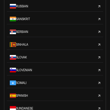
RUSSIAN
SANSKRIT
SERBIAN
SINHALA
SLOVAK
SLOVENIAN
SOMALI
SPANISH
SUNDANESE