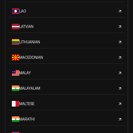
LAO
LATVIAN
LITHUANIAN
MACEDONIAN
MALAY
MALAYALAM
MALTESE
MARATHI