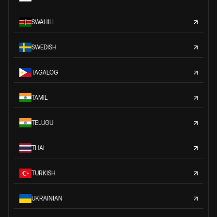
SWAHILI
SWEDISH
TAGALOG
TAMIL
TELUGU
THAI
TURKISH
UKRAINIAN