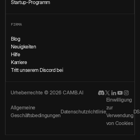
Startup-Programm
FIRMA
Blog
Neuigkeiten
Hilfe
Karriere
Tritt unserem Discord bei
Urheberrechte © 2026 CAMB.AI
Einwilligung
Allgemeine
zur
Datenschutzrichtlinie
DS
Geschäftsbedingungen
Verwendung
von Cookies