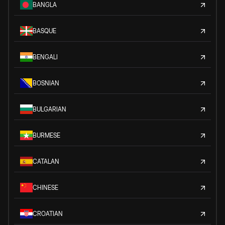
BANGLA
BASQUE
BENGALI
BOSNIAN
BULGARIAN
BURMESE
CATALAN
CHINESE
CROATIAN