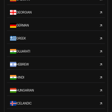
GEORGIAN
GERMAN
GREEK
GUJARATI
HEBREW
HINDI
HUNGARIAN
ICELANDIC