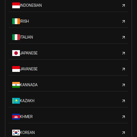
INDONESIAN
IRISH
ITALIAN
JAPANESE
JAVANESE
KANNADA
KAZAKH
KHMER
KOREAN