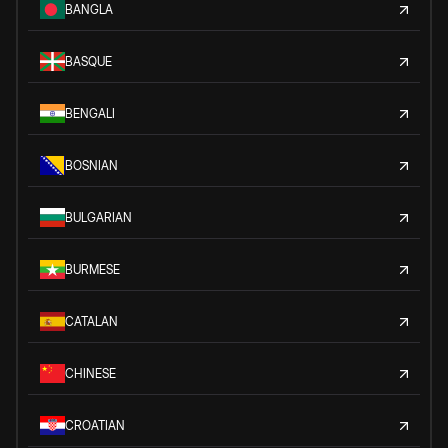
BANGLA
BASQUE
BENGALI
BOSNIAN
BULGARIAN
BURMESE
CATALAN
CHINESE
CROATIAN