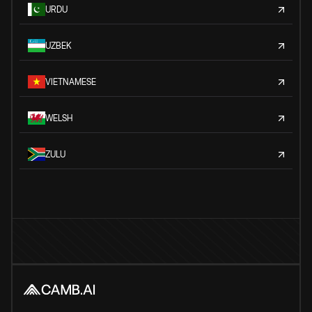
URDU
UZBEK
VIETNAMESE
WELSH
ZULU