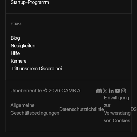
Startup-Programm
FIRMA
Blog
Neuigkeiten
Hilfe
Karriere
Tritt unserem Discord bei
Urheberrechte © 2026 CAMB.AI
Einwilligung
Allgemeine
zur
Datenschutzrichtlinie
DS
Geschäftsbedingungen
Verwendung
von Cookies