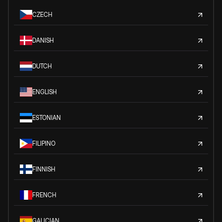
CZECH
DANISH
DUTCH
ENGLISH
ESTONIAN
FILIPINO
FINNISH
FRENCH
GALICIAN