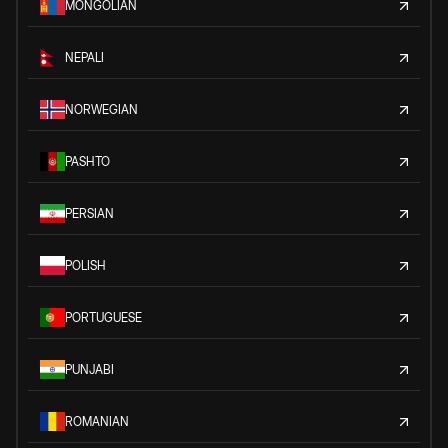
MONGOLIAN
NEPALI
NORWEGIAN
PASHTO
PERSIAN
POLISH
PORTUGUESE
PUNJABI
ROMANIAN