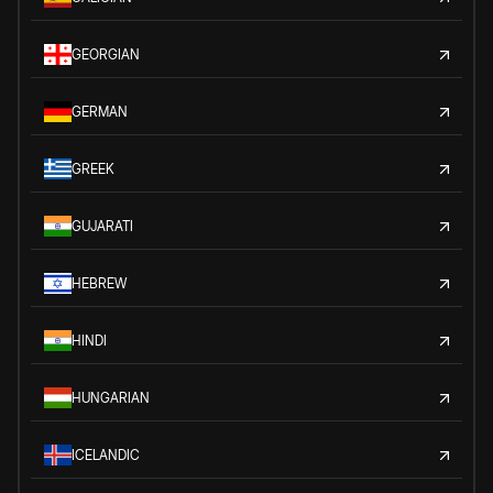
GEORGIAN
GERMAN
GREEK
GUJARATI
HEBREW
HINDI
HUNGARIAN
ICELANDIC