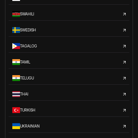
SWAHILI
SWEDISH
TAGALOG
TAMIL
TELUGU
THAI
TURKISH
UKRAINIAN