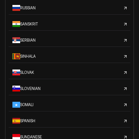
RUSSIAN
SANSKRIT
SERBIAN
SINHALA
SLOVAK
SLOVENIAN
SOMALI
SPANISH
SUNDANESE