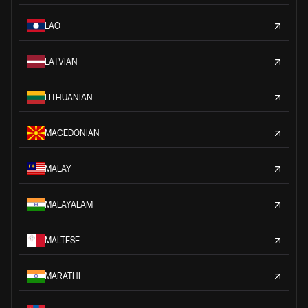
LAO
LATVIAN
LITHUANIAN
MACEDONIAN
MALAY
MALAYALAM
MALTESE
MARATHI