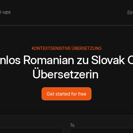
rt-ups
Ei
KONTEXTSENSITIVE ÜBERSETZUNG
nlos
Romanian
zu
Slovak
O
Übersetzerin
Get started for free
To