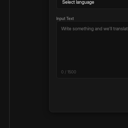
Input Text
0
/ 1500