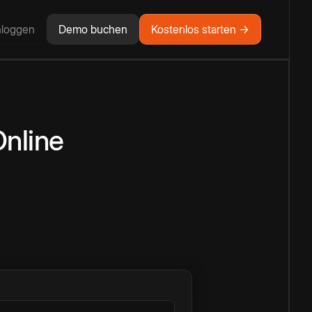
nloggen
Demo buchen
Kostenlos starten →
nline