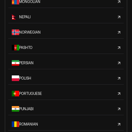
MONGOLIAN
NEPALI
NORWEGIAN
PASHTO
PERSIAN
POLISH
PORTUGUESE
PUNJABI
ROMANIAN