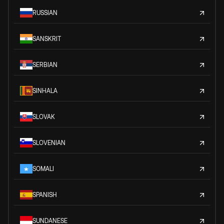
RUSSIAN
SANSKRIT
SERBIAN
SINHALA
SLOVAK
SLOVENIAN
SOMALI
SPANISH
SUNDANESE