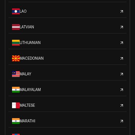
LAO
LATVIAN
LITHUANIAN
MACEDONIAN
MALAY
MALAYALAM
MALTESE
MARATHI