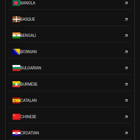
BANGLA
BASQUE
BENGALI
BOSNIAN
BULGARIAN
BURMESE
CATALAN
CHINESE
CROATIAN