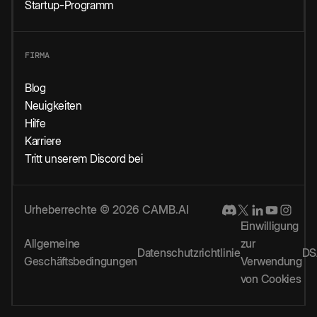
Startup-Programm
FIRMA
Blog
Neuigkeiten
Hilfe
Karriere
Tritt unserem Discord bei
Urheberrechte © 2026 CAMB.AI
Einwilligung
Allgemeine
zur
Datenschutzrichtlinie
DS
Geschäftsbedingungen
Verwendung
von Cookies