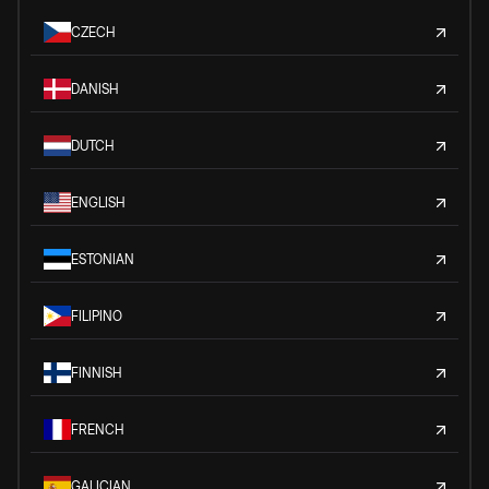
CZECH
DANISH
DUTCH
ENGLISH
ESTONIAN
FILIPINO
FINNISH
FRENCH
GALICIAN