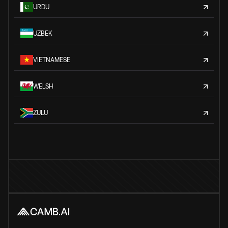
URDU
UZBEK
VIETNAMESE
WELSH
ZULU