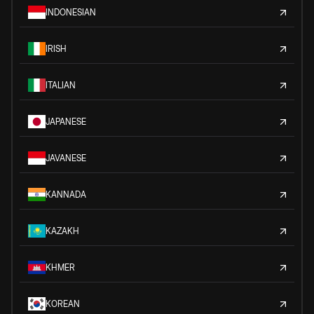
INDONESIAN
IRISH
ITALIAN
JAPANESE
JAVANESE
KANNADA
KAZAKH
KHMER
KOREAN