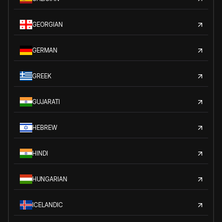
GEORGIAN
GERMAN
GREEK
GUJARATI
HEBREW
HINDI
HUNGARIAN
ICELANDIC