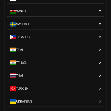
SWAHILI
SWEDISH
TAGALOG
TAMIL
TELUGU
THAI
TURKISH
UKRAINIAN