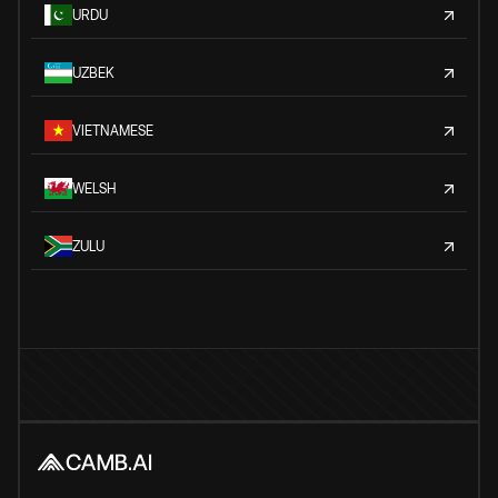
URDU
UZBEK
VIETNAMESE
WELSH
ZULU