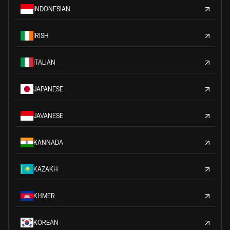
INDONESIAN
IRISH
ITALIAN
JAPANESE
JAVANESE
KANNADA
KAZAKH
KHMER
KOREAN