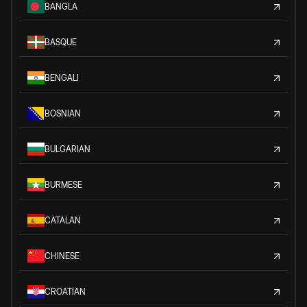
BANGLA
BASQUE
BENGALI
BOSNIAN
BULGARIAN
BURMESE
CATALAN
CHINESE
CROATIAN