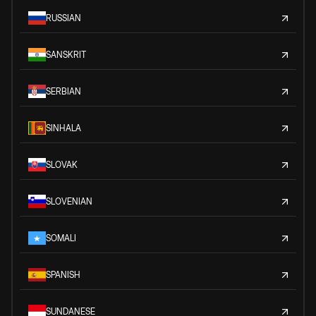
RUSSIAN
SANSKRIT
SERBIAN
SINHALA
SLOVAK
SLOVENIAN
SOMALI
SPANISH
SUNDANESE