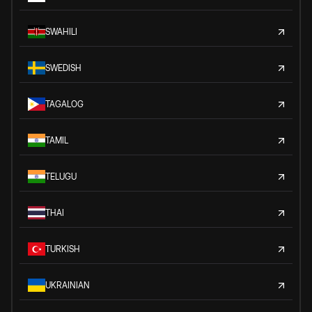
SWAHILI
SWEDISH
TAGALOG
TAMIL
TELUGU
THAI
TURKISH
UKRAINIAN