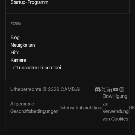
Startup-Programm
FIRMA
Blog
Neuigkeiten
Hilfe
Karriere
Tritt unserem Discord bei
Urheberrechte © 2026 CAMB.AI
Einwilligung
Allgemeine
zur
Datenschutzrichtlinie
DS
Geschäftsbedingungen
Verwendung
von Cookies