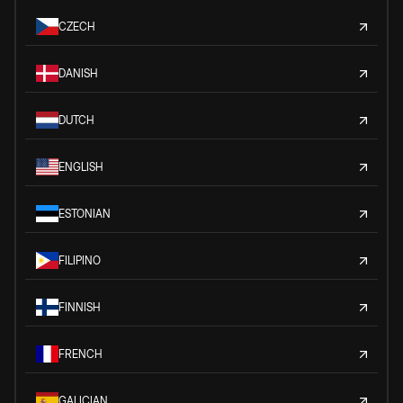
CZECH
DANISH
DUTCH
ENGLISH
ESTONIAN
FILIPINO
FINNISH
FRENCH
GALICIAN