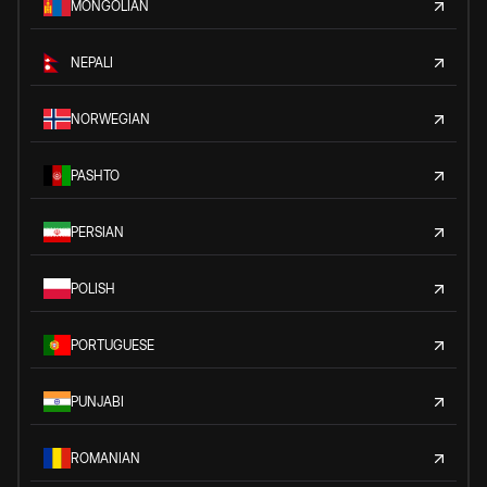
MONGOLIAN
NEPALI
NORWEGIAN
PASHTO
PERSIAN
POLISH
PORTUGUESE
PUNJABI
ROMANIAN