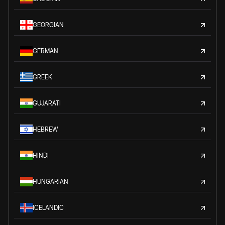
GEORGIAN
GERMAN
GREEK
GUJARATI
HEBREW
HINDI
HUNGARIAN
ICELANDIC