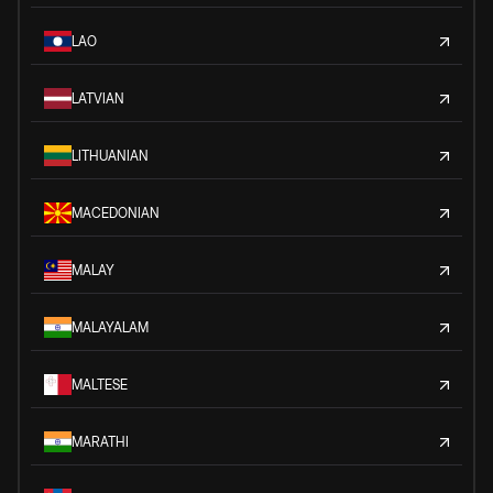
LAO
LATVIAN
LITHUANIAN
MACEDONIAN
MALAY
MALAYALAM
MALTESE
MARATHI