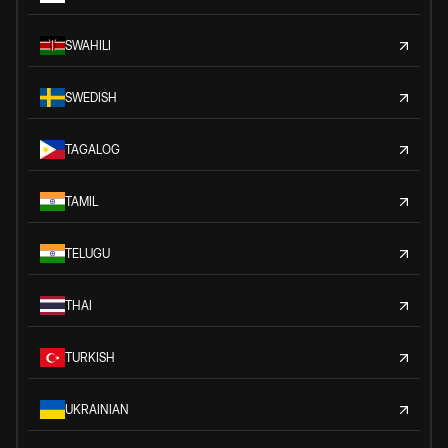
SWAHILI
SWEDISH
TAGALOG
TAMIL
TELUGU
THAI
TURKISH
UKRAINIAN