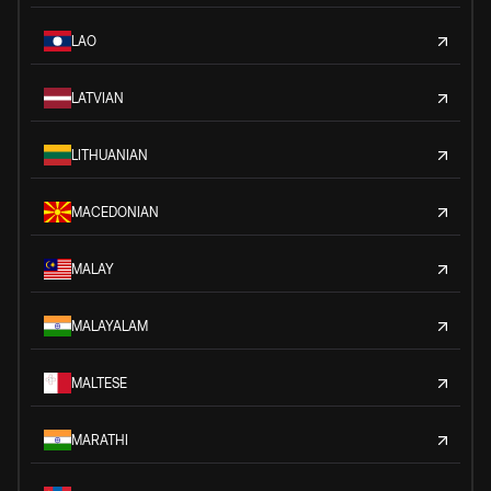
LAO
LATVIAN
LITHUANIAN
MACEDONIAN
MALAY
MALAYALAM
MALTESE
MARATHI