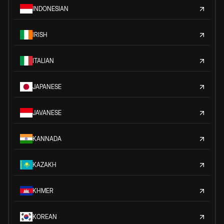
INDONESIAN
IRISH
ITALIAN
JAPANESE
JAVANESE
KANNADA
KAZAKH
KHMER
KOREAN