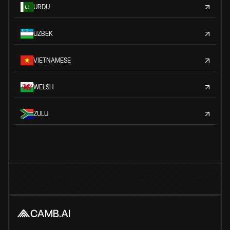
URDU
UZBEK
VIETNAMESE
WELSH
ZULU