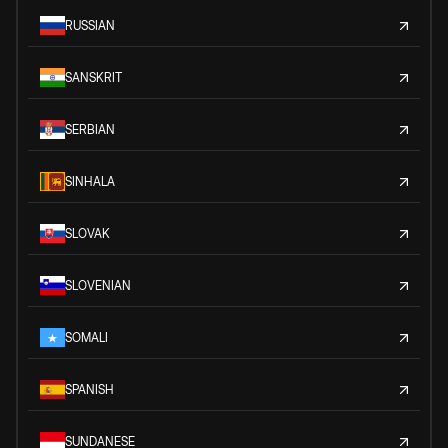
RUSSIAN
SANSKRIT
SERBIAN
SINHALA
SLOVAK
SLOVENIAN
SOMALI
SPANISH
SUNDANESE