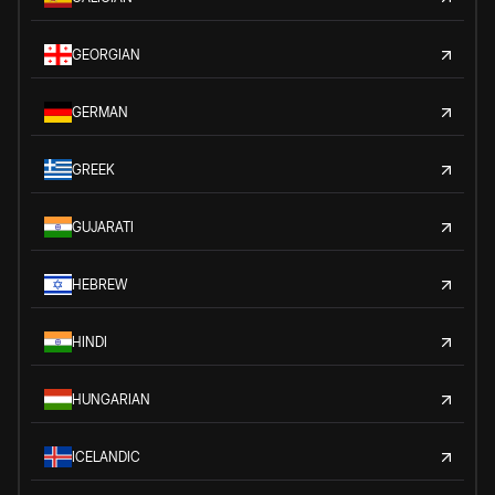
GEORGIAN
GERMAN
GREEK
GUJARATI
HEBREW
HINDI
HUNGARIAN
ICELANDIC