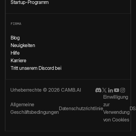
Startup-Programm
FIRMA
Blog
Neuigkeiten
Hilfe
Karriere
Tritt unserem Discord bei
Urheberrechte © 2026 CAMB.AI
Einwilligung
Allgemeine
zur
Datenschutzrichtlinie
DS
Geschäftsbedingungen
Verwendung
von Cookies