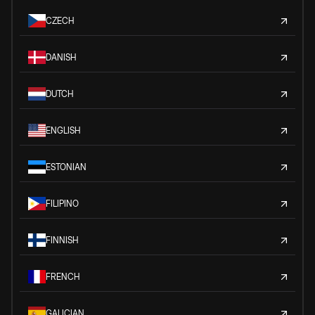
CZECH
DANISH
DUTCH
ENGLISH
ESTONIAN
FILIPINO
FINNISH
FRENCH
GALICIAN