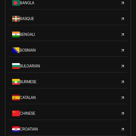
BANGLA
BASQUE
BENGALI
BOSNIAN
BULGARIAN
BURMESE
CATALAN
CHINESE
CROATIAN