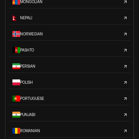
MONGOLIAN
NEPALI
NORWEGIAN
PASHTO
PERSIAN
POLISH
PORTUGUESE
PUNJABI
ROMANIAN